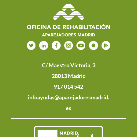
C/ Maestro Victoria, 3
28013 Madrid
917 014 542
infoayudas@aparejadoresmadrid.
es