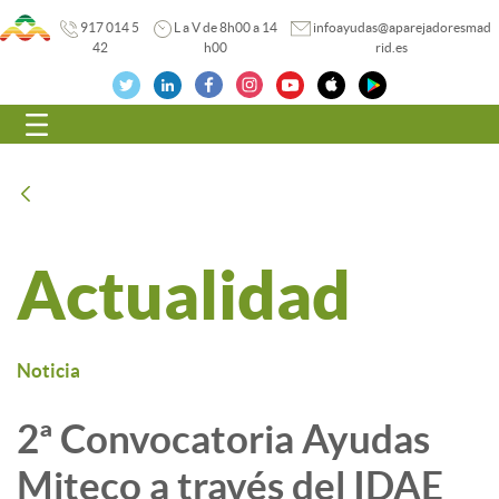
917 014 5
L a V de 8h00 a 14
infoayudas@aparejadoresmad
42
h00
rid.es
Navegación
Atrás
Actualidad
Noticia
2ª Convocatoria Ayudas
Miteco a través del IDAE