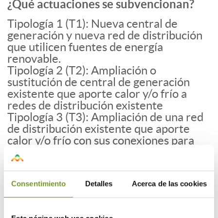
¿Qué actuaciones se subvencionan?
Tipología 1 (T1): Nueva central de
generación y nueva red de distribución
que utilicen fuentes de energía
renovable.
Tipología 2 (T2): Ampliación o
sustitución de central de generación
existente que aporte calor y/o frío a
redes de distribución existente
Tipología 3 (T3): Ampliación de una red
de distribución existente que aporte
calor y/o frío con sus conexiones para
llegar a nuevos centros de consumo
Requisitos principales:
La inversión mínima por proyecto será
Consentimiento
Detalles
Acerca de las cookies
de 450.000 €