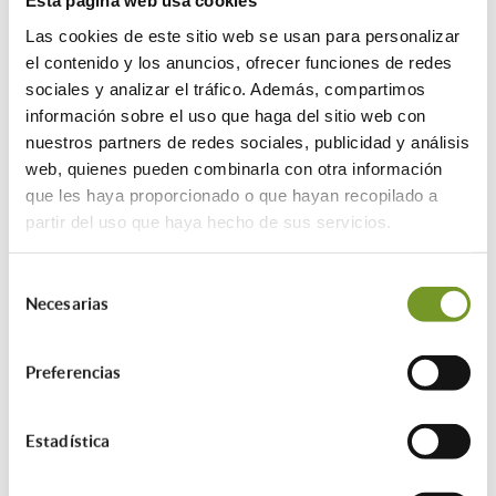
Esta página web usa cookies
¿Cuál es la cuantía de las ayudas?
Las cookies de este sitio web se usan para personalizar
el contenido y los anuncios, ofrecer funciones de redes
sociales y analizar el tráfico. Además, compartimos
información sobre el uso que haga del sitio web con
nuestros partners de redes sociales, publicidad y análisis
web, quienes pueden combinarla con otra información
que les haya proporcionado o que hayan recopilado a
partir del uso que haya hecho de sus servicios.
Selección
Necesarias
de
consentimiento
Preferencias
Ayudas adicionales:
Estadística
Proyectos ubicados en zonas de reto
demográfico 5%