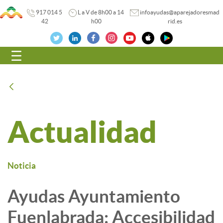
917 014 5
L a V de 8h00 a 14
infoayudas@aparejadoresmad
42
h00
rid.es
Navegación
Atrás
Actualidad
Noticia
Ayudas Ayuntamiento
Fuenlabrada: Accesibilidad