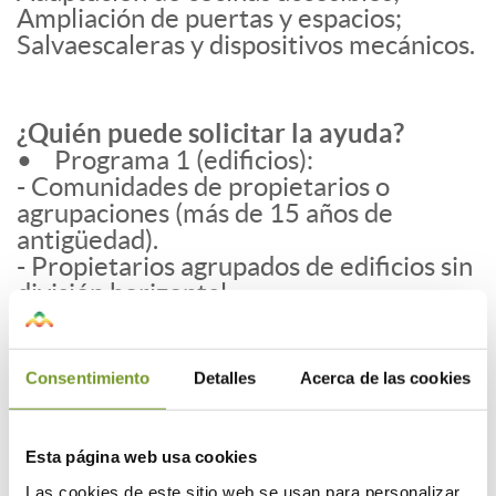
Ampliación de puertas y espacios;
Salvaescaleras y dispositivos mecánicos.
¿Quién puede solicitar la ayuda?
• Programa 1 (edificios):
- Comunidades de propietarios o
agrupaciones (más de 15 años de
antigüedad).
- Propietarios agrupados de edificios sin
división horizontal.
- Cooperativas de propietarios.
• Programa 2 (viviendas, viviendas
unifamiliares)
Consentimiento
Detalles
Acerca de las cookies
- Personas físicas propietarias,
arrendatarias o usufructuarias.
Requisitos a cumplir: deberá constituir
Esta página web usa cookies
su vivienda habitual en el que resida al
Las cookies de este sitio web se usan para personalizar