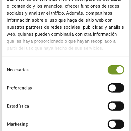
menos una persona ≥ 65 años o con
el contenido y los anuncios, ofrecer funciones de redes
discapacidad ≥ 33 %
sociales y analizar el tráfico. Además, compartimos
información sobre el uso que haga del sitio web con
nuestros partners de redes sociales, publicidad y análisis
¿Cuál es la cuantía de las ayudas?
web, quienes pueden combinarla con otra información
• Programa 1 (edificios):
que les haya proporcionado o que hayan recopilado a
- 20% máximo 20.000 € por actuación
partir del uso que haya hecho de sus servicios.
- 20% máximo 25.000 € en caso de
realizar varias actuaciones
Selección
• Programa 2 (viviendas, viviendas
Necesarias
de
unifamiliares):
consentimiento
- 75% máximo 1.200 € por actuación
- 75% máximo 2.000 € en caso de
Preferencias
realizar varias actuaciones
Estadística
Inversión mínima de 1.000 €
Hasta agotar fondos.
Concesión de ayudas en régimen de
Marketing