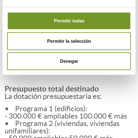
concurrencia no competitiva, el orden
de prelación quedará establecido por la
fecha y hora de la entrada del
Permitir todas
expediente en el registro.
Las subvenciones son compatibles con
otras ayudas para la misma finalidad. No
Permitir la selección
obstante, el importe de éstas en ningún
caso podrá superar el coste de la
Denegar
actuación
Presupuesto total destinado
La dotación presupuestaria es:
• Programa 1 (edificios):
- 300.000 € ampliables 100.000 € más
• Programa 2 (viviendas, viviendas
unifamiliares):