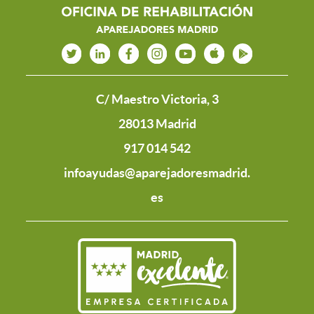
C/ Maestro Victoria, 3
28013 Madrid
917 014 542
infoayudas@aparejadoresmadrid.
es