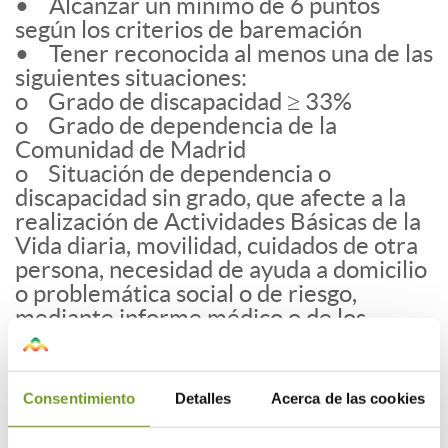
• Alcanzar un mínimo de 6 puntos
según los criterios de baremación
• Tener reconocida al menos una de las
siguientes situaciones:
o Grado de discapacidad ≥ 33%
o Grado de dependencia de la
Comunidad de Madrid
o Situación de dependencia o
discapacidad sin grado, que afecte a la
realización de Actividades Básicas de la
Vida diaria, movilidad, cuidados de otra
persona, necesidad de ayuda a domicilio
o problemática social o de riesgo,
mediante informe médico o de los
servicios sociales municipales
¿Qué actuaciones se subvencionan?
Consentimiento
Detalles
Acerca de las cookies
• Reformas de la vivienda habitual
para mejorar la accesibilidad mediante