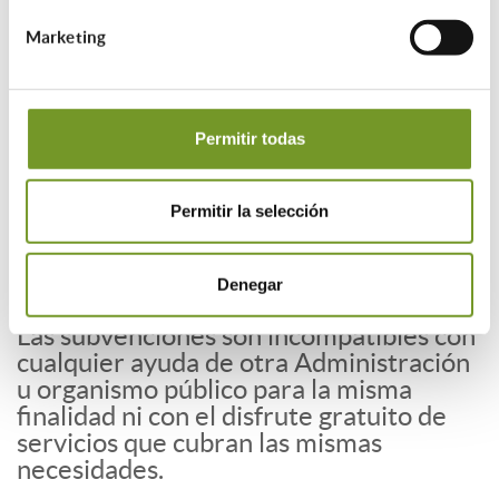
Marketing
¿Cuál es la cuantía de las ayudas?
Máximo el 90% del coste total, con un
máximo de 3.121 € anuales por
Permitir todas
beneficiario o unidad de convivencia,
hasta agotar los fondos.
El crédito presupuestario asciende a
Permitir la selección
50.000 €.
Concesión de ayudas en régimen de
concurrencia competitiva (con
Denegar
baremación)
Las subvenciones son incompatibles con
cualquier ayuda de otra Administración
u organismo público para la misma
finalidad ni con el disfrute gratuito de
servicios que cubran las mismas
necesidades.