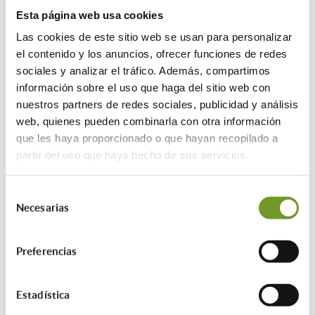
la eliminación de barreras
Esta página web usa cookies
arquitectónicas, movilidad interior y
Las cookies de este sitio web se usan para personalizar
eficiencia energética.
el contenido y los anuncios, ofrecer funciones de redes
• Instalación equipamientos
sociales y analizar el tráfico. Además, compartimos
domiciliarios que favorezcan la
información sobre el uso que haga del sitio web con
promoción de la autonomía personal y la
nuestros partners de redes sociales, publicidad y análisis
promoción de la accesibilidad en
web, quienes pueden combinarla con otra información
situaciones de dificultad
que les haya proporcionado o que hayan recopilado a
socioeconómica, discapacidad,
partir del uso que haya hecho de sus servicios.
enfermedad o riesgo de exclusión social
y la prestación de apoyos que posibiliten
viviendas conectadas mediante medios
Selección
Necesarias
tecnológicos, sistemas de conectividad y
de
domótica
consentimiento
Las actuaciones concretas se pueden
Preferencias
encontrar en las bases reguladoras
Serán subvencionables los gastos
realizados entre el 20 de marzo de
Estadística
2025 y el 20 marzo del 2026