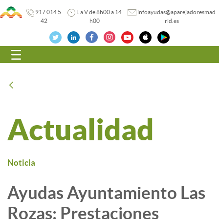
917 014 5
L a V de 8h00 a 14
infoayudas@aparejadoresmad
42
h00
rid.es
Navegación
Atrás
Actualidad
Noticia
Ayudas Ayuntamiento Las
Rozas: Prestaciones