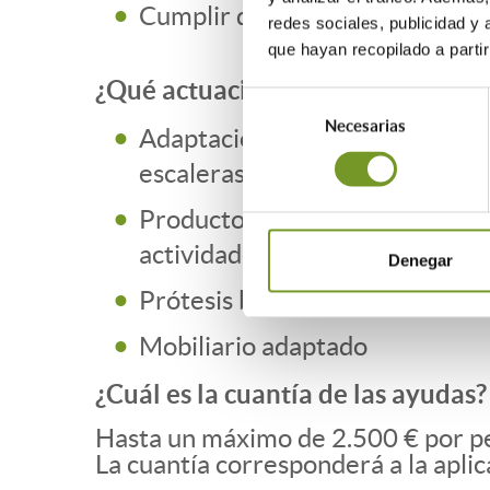
Cumplir determinados requisi
redes sociales, publicidad y
que hayan recopilado a parti
¿Qué actuaciones se subvenciona
Selección
Necesarias
de
Adaptación interior de la vivie
consentimiento
escaleras, plataformas elevad
Productos de apoyo para la mov
actividades domésticas
Denegar
Prótesis bucodental
Mobiliario adaptado
¿Cuál es la cuantía de las ayudas?
Hasta un máximo de 2.500 € por p
La cuantía corresponderá a la apli