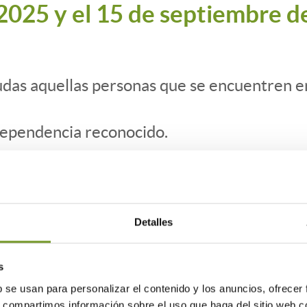
e 2025 y el 15 de septiembre 
udas aquellas personas que se encuentren en
dependencia reconocido.
 discapacidad igual o superior al 33% o ten
ños
sitos que se definen en la convocatoria cu
Detalles
ir:
da ubicada en el municipio con al menos 12 
s
b se usan para personalizar el contenido y los anuncios, ofrecer
s, compartimos información sobre el uso que haga del sitio web 