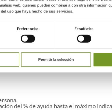
tos económicos
 análisis web, quienes pueden combinarla con otra información q
r del uso que haya hecho de sus servicios.
n?
Preferencias
Estadística
nda y del mobiliario (adaptación baños y ca
ores, rampas…)
ilidad, el esparcimiento, cuidado y protecci
Permitir la selección
ersona.
cación del % de ayuda hasta el máximo indi