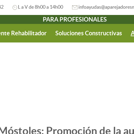
42
L a V de 8h00 a 14h00
infoayudas@aparejadoresm
PARA PROFESIONALES
nte Rehabilitador
Soluciones Constructivas
A
óstoles: Promoción de la a