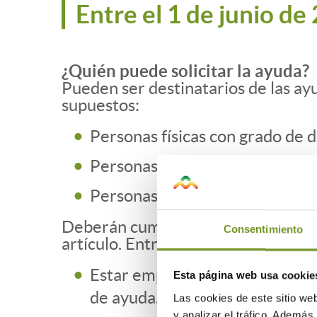
Entre el 1 de junio d
¿Quién puede solicitar la ayuda?
Pueden ser destinatarios de las ay
supuestos:
Personas físicas con grado de 
Personas físicas con grados de
Personas físicas mayor de 60 a
Deberán cumplir determinados requi
Consentimiento
artículo. Entre otros deberán cumpl
Estar empadronado en la vivien
Esta página web usa cookie
de ayuda.
Las cookies de este sitio we
y analizar el tráfico. Ademá