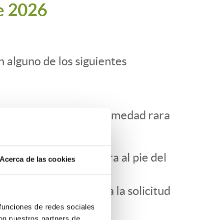
de 2026
 alguno de los siguientes
er reconocida una enfermedad rara
yo enlace se encuentra al pie del
Acerca de las cookies
meses de antelación a la solicitud
 funciones de redes sociales
con nuestros partners de