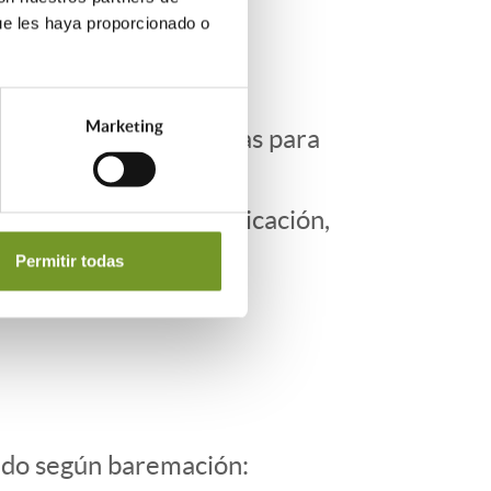
ue les haya proporcionado o
Marketing
ninas, pasamanos, orugas para
ón personal, la comunicación,
Permitir todas
cado según baremación: