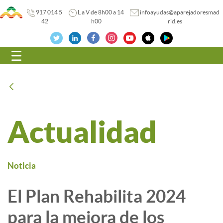
917 014 5
L a V de 8h00 a 14
infoayudas@aparejadoresmad
42
h00
rid.es
Navegación
Atrás
Actualidad
Noticia
El Plan Rehabilita 2024
para la mejora de los