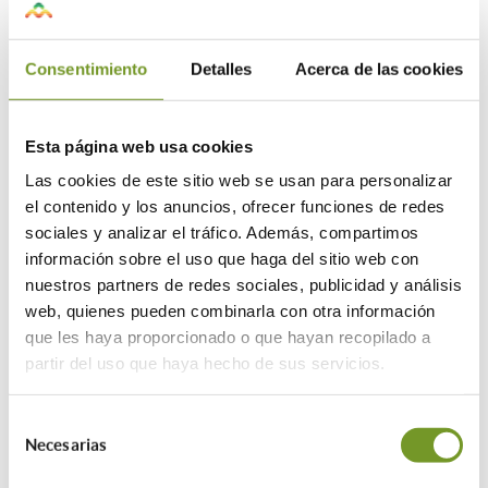
Novedades de la convocatoria
Consentimiento
Detalles
Acerca de las cookies
La principal novedad en esta
convocatoria de 2024 es la subvención
de hasta el 60 % para la seguridad de las
Esta página web usa cookies
instalaciones eléctricas y prevención de
Las cookies de este sitio web se usan para personalizar
incendios y de hasta el 80 % para el
el contenido y los anuncios, ofrecer funciones de redes
ajardinamiento de zonas comunes con el
sociales y analizar el tráfico. Además, compartimos
fin de combatir el efecto ‘isla calor’ en
información sobre el uso que haga del sitio web con
las ciudades. Todas las actuaciones
nuestros partners de redes sociales, publicidad y análisis
pueden alcanzar el 90 % de subvención
web, quienes pueden combinarla con otra información
para las familias con mayor
que les haya proporcionado o que hayan recopilado a
vulnerabilidad.
partir del uso que haya hecho de sus servicios.
Las ayudas de este plan oscilan entre el
40 % y el 90 % del coste de las obras,
Selección
pudiendo llegar hasta los 10.000 euros
Necesarias
de
por vivienda, en función del tipo de
consentimiento