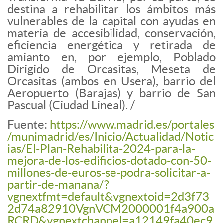
destina a rehabilitar los ámbitos más
vulnerables de la capital con ayudas en
materia de accesibilidad, conservación,
eficiencia energética y retirada de
amianto en, por ejemplo, Poblado
Dirigido de Orcasitas, Meseta de
Orcasitas (ambos en Usera), barrio del
Aeropuerto (Barajas) y barrio de San
Pascual (Ciudad Lineal). /
Fuente:
https://www.madrid.es/portales
/munimadrid/es/Inicio/Actualidad/Notic
ias/El-Plan-Rehabilita-2024-para-la-
mejora-de-los-edificios-dotado-con-50-
millones-de-euros-se-podra-solicitar-a-
partir-de-manana/?
vgnextfmt=default&vgnextoid=2d3f73
2d74a82910VgnVCM2000001f4a900a
RCRD&vgnextchannel=a12149fa40ec9