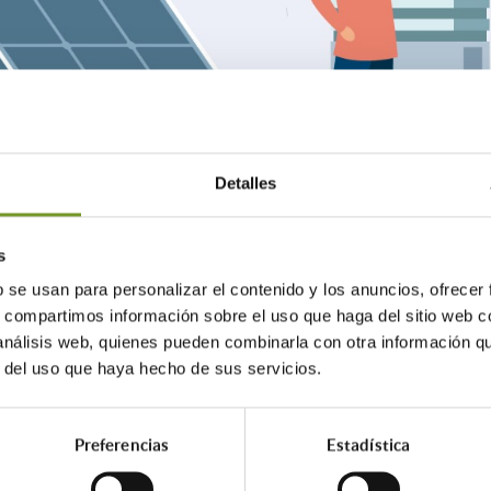
Detalles
s
b se usan para personalizar el contenido y los anuncios, ofrecer
s, compartimos información sobre el uso que haga del sitio web 
 análisis web, quienes pueden combinarla con otra información q
te del Plan Rehabilita 2025, desde el Cole
r del uso que haya hecho de sus servicios.
asesoramiento especializado a través de 
Preferencias
Estadística
á sobre los requisitos, documentación neces