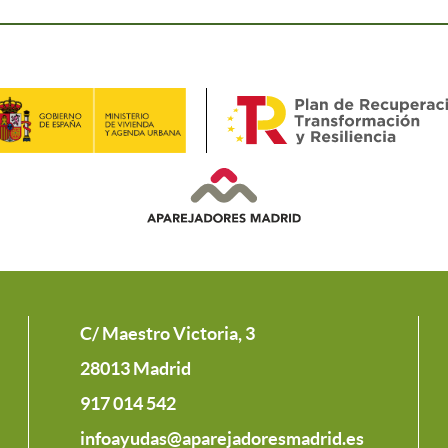
C/ Maestro Victoria, 3
28013 Madrid
917 014 542
infoayudas@aparejadoresmadrid.es