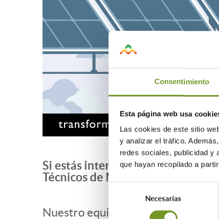
Consentimiento
Esta página web usa cookie
Las cookies de este sitio we
y analizar el tráfico. Ademá
redes sociales, publicidad y
Si estás interesado en beneficiar
que hayan recopilado a parti
Técnicos de Madrid te ofrecemos 
Selección
Necesarias
de
Nuestro equipo técnico te orientar
consentimiento