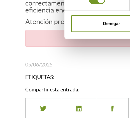
correctamente tu solicitud de subv
eficiencia energética, accesibilidad
Atención presencial y telefónica co
Denegar
05/06/2025
ETIQUETAS:
Compartir esta entrada: