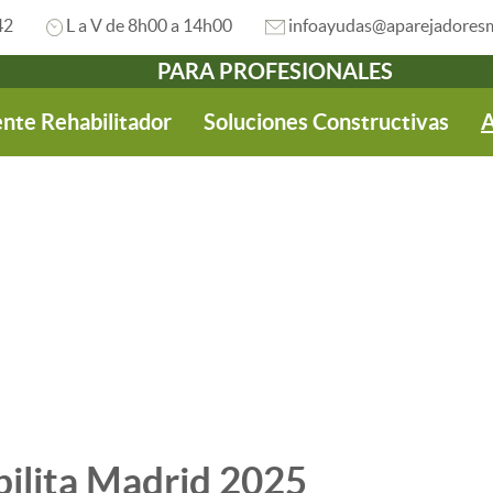
42
L a V de 8h00 a 14h00
infoayudas@aparejadoresm
PARA PROFESIONALES
nte Rehabilitador
Soluciones Constructivas
A
bilita Madrid 2025