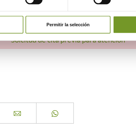
ención, así como sobre las actuaciones sub
 y conservación de edificios.
n cita previa.
Permitir la selección
Solcitud de cita previa para atención