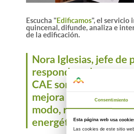
Escucha "
Edificamos
", el servici
quincenal, difunde, analiza e inte
de la edificación.
Nora Iglesias, jefe de
responder a las pregu
CAE son Certificados 
mejora de eficiencia 
Consentimiento
modo, recuperar parte
energéticamente un i
Esta página web usa cookie
Las cookies de este sitio we