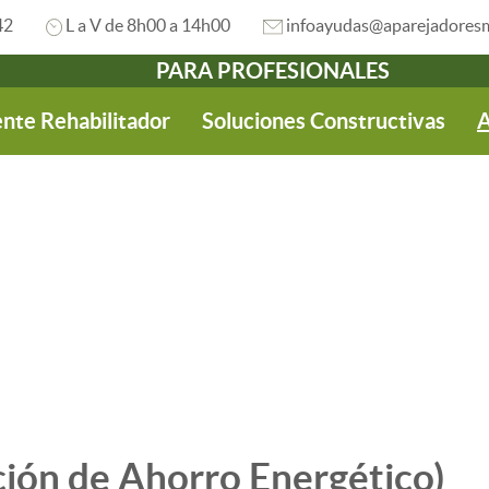
42
L a V de 8h00 a 14h00
infoayudas@aparejadoresm
PARA PROFESIONALES
nte Rehabilitador
Soluciones Constructivas
A
ción de Ahorro Energético)