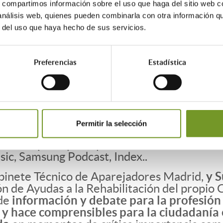
s, compartimos información sobre el uso que haga del sitio web 
 análisis web, quienes pueden combinarla con otra información q
todas las dudas sobre estos certificados, có
r del uso que haya hecho de sus servicios.
 contante y sonante para los ciudadanos qu
nuevas consultas de ciudadanos en nuestra 
Preferencias
Estadística
Permitir la selección
 de las principales plataformas de distribu
ic, Samsung Podcast, Index..
abinete Técnico de Aparejadores Madrid,
y S
n de Ayudas a la Rehabilitación del propio 
de
información y debate para la profesión y
y hace comprensibles para la ciudadanía e