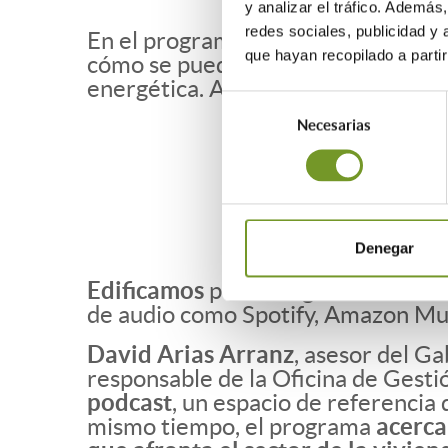
y analizar el tráfico. Ademá
redes sociales, publicidad y
En el programa de hoy se desvelan 
que hayan recopilado a parti
cómo se pueden convertir en dinero
energética. Además, escucharemos 
Selección
Necesarias
de
consentimiento
Denegar
Edificamos
puede seguirse a través
de audio como Spotify, Amazon Mus
David Arias Arranz
, asesor del G
responsable de la Oficina de Gestió
podcast
,
un espacio de referencia 
mismo tiempo, el programa
acerca 