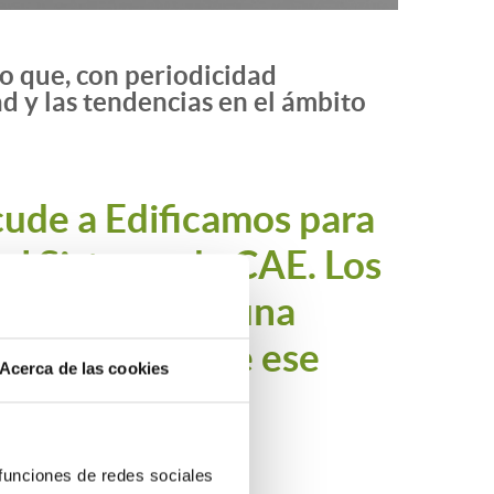
io que, con periodicidad
ad y las tendencias en el ámbito
cude a Edificamos para
el Sistema de CAE. Los
obtienen tras una
en vender y, de ese
Acerca de las cookies
mejorar
 funciones de redes sociales