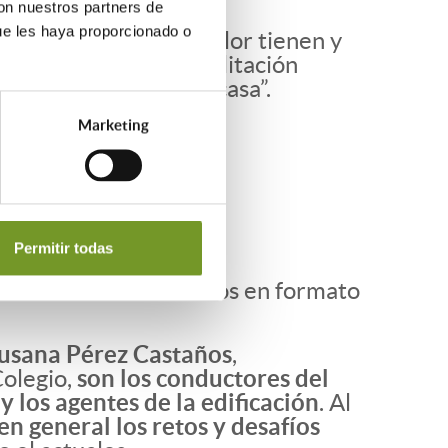
con nuestros partners de
ue les haya proporcionado o
mo se generan, qué valor tienen y
e realizan una rehabilitación
sección “La duda en casa”.
Marketing
Permitir todas
ción de estos contenidos en formato
usana Pérez Castaños
,
Colegio,
son los conductores del
 los agentes de la edificación
. Al
n general los retos y desafíos