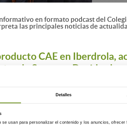
o informativo en formato podcast del Coleg
rpreta las principales noticias de actualid
 producto CAE en Iberdrola, a
ntas de Susana y David sobre 
de Ahorro Energético que se 
energética. Estos CAE se pued
Detalles
 de la inversión destinada a 
nmueble.
s
b se usan para personalizar el contenido y los anuncios, ofrecer