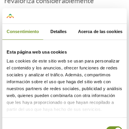
revaloriza considerablemente
• Ahorro en calefacción y aire
acondicionado. En invierno se reducen
considerablemente las horas de
Consentimiento
Detalles
Acerca de las cookies
calefacción y en verano las de aire
acondicionado.
• Aumento del confort interior en las
Esta página web usa cookies
viviendas. Ayuda a mantener una
Las cookies de este sitio web se usan para personalizar
temperatura más constante en la
el contenido y los anuncios, ofrecer funciones de redes
vivienda.
sociales y analizar el tráfico. Además, compartimos
información sobre el uso que haga del sitio web con
• Las obras no molestan a la vida diaria
nuestros partners de redes sociales, publicidad y análisis
de los inquilinos del inmueble. Toda la
web, quienes pueden combinarla con otra información
obra se trabaja por el exterior, por lo
que les haya proporcionado o que hayan recopilado a
que no genera incomodidades en el día a
partir del uso que haya hecho de sus servicios.
día del interior
• Múltiples opciones estéticas a la
Selección