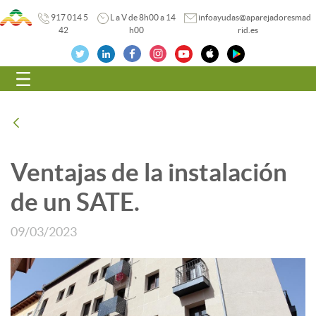
917 014 5
L a V de 8h00 a 14
infoayudas@aparejadoresmad
42
h00
rid.es
Navegación
Atrás
Ventajas de la instalación
de un SATE.
09/03/2023