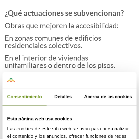
¿Qué actuaciones se subvencionan?
Obras que mejoren la accesibilidad:
En zonas comunes de edificios
residenciales colectivos.
En el interior de viviendas
unifamiliares o dentro de los pisos.
Requisitos principales:
Los inmuebles deben estar construidos
antes de 2006.
Consentimiento
Detalles
Acerca de las cookies
Deben ser domicilio habitual de los
residentes.
Esta página web usa cookies
Las cookies de este sitio web se usan para personalizar
Se requiere informe técnico, licencia y
el contenido y los anuncios, ofrecer funciones de redes
proyecto o memoria técnica.