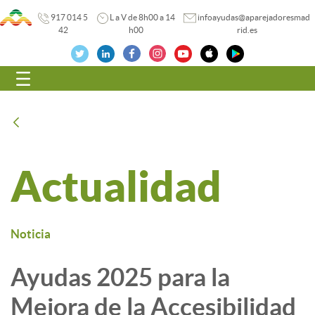
917 014 5
L a V de 8h00 a 14
infoayudas@aparejadoresmad
42
h00
rid.es
Navegación
Atrás
Actualidad
Noticia
Ayudas 2025 para la
Mejora de la Accesibilidad