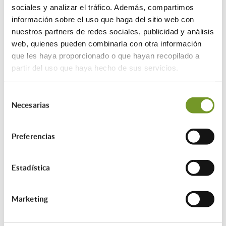
sociales y analizar el tráfico. Además, compartimos
En edificios, se exige acuerdo previo de
información sobre el uso que haga del sitio web con
la comunidad y que al menos el 30 % de
nuestros partners de redes sociales, publicidad y análisis
las viviendas sean residencia habitual.
web, quienes pueden combinarla con otra información
que les haya proporcionado o que hayan recopilado a
partir del uso que haya hecho de sus servicios.
¿Cuál es la cuantía de las ayudas?
Selección
La subvención cubrirá hasta el 60 % del
Necesarias
de
coste total de la actuación (ampliable en
consentimiento
ciertos casos) y con los siguientes límites
por tipo de vivienda:
Preferencias
Hasta 12.500 € por
Estadística
vivienda en viviendas unifamiliares.
Hasta 9.000 € por vivienda, más 90 €/m²
Marketing
de superficie construida de locales
comerciales u otros usos, si estos