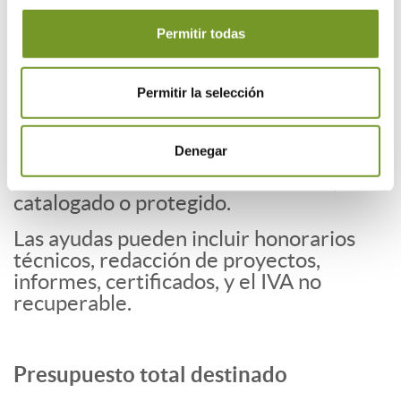
participan en el coste de la actuación (en
edificios colectivos).
Permitir todas
Hasta 6.000 € por vivienda en edificios
residenciales colectivos sin
Permitir la selección
participación de locales.
Incremento adicional de 3.000 € por
Denegar
vivienda si el edificio está
declarado Bien de Interés Cultural,
catalogado o protegido.
Las ayudas pueden incluir honorarios
técnicos, redacción de proyectos,
informes, certificados, y el IVA no
recuperable.
Presupuesto total destinado