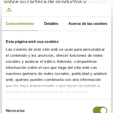
sobre su cartera de productos y
soluciones, en el marco del Plan de
Rehabilitación Energética de Vivienda
puesto en marcha por la Comunidad de
Consentimiento
Detalles
Acerca de las cookies
Madrid el pasado mes de mayo.
Gracias a al acuerdo, Beissier dispondrá
de un punto de información asignado en
Esta página web usa cookies
la sede colegial, donde podrá desplegar
Las cookies de este sitio web se usan para personalizar
folletos, cartelería, todo tipo de
el contenido y los anuncios, ofrecer funciones de redes
documentación impresa o asesoría
sociales y analizar el tráfico. Además, compartimos
personal para los visitantes de la oficina.
información sobre el uso que haga del sitio web con
Este punto informativo podrá ser
nuestros partners de redes sociales, publicidad y análisis
utilizado por Beissier para sus labores
web, quienes pueden combinarla con otra información
de difusión en el horario de apertura de
que les haya proporcionado o que hayan recopilado a
la oficina, de lunes a viernes. Beissier es
partir del uso que haya hecho de sus servicios.
una empresa referente con una amplia
gama de productos orientados a la
Selección
sostenibilidad energética de la
Necesarias
de