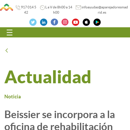
917 014 5
L a V de 8h00 a 14
infoayudas@aparejadoresmad
42
h00
rid.es
Navegación
Atrás
Actualidad
Noticia
Beissier se incorpora a la
oficina de rehabilitación