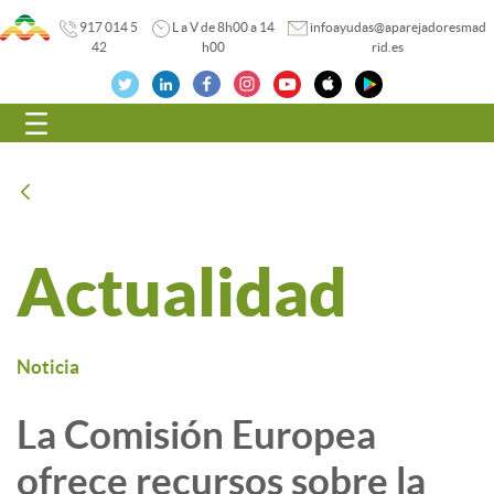
917 014 5
L a V de 8h00 a 14
infoayudas@aparejadoresmad
42
h00
rid.es
Navegación
Atrás
Actualidad
Noticia
La Comisión Europea
ofrece recursos sobre la