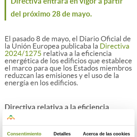
Directiva entrará en vigor a partir
del próximo 28 de mayo.
El pasado 8 de mayo, el Diario Oficial de
la Unión Europea publicaba la
Directiva
2024/1275
relativa a la eficiencia
energética de los edificios que establece
el marco para que los Estados miembros
reduzcan las emisiones y el uso de la
energía en los edificios.
Directiva relativa a la eficiencia
energética de los edificios
La Directiva revisada sobre la eficiencia
energética de los edificios aumentará la
Consentimiento
Detalles
Acerca de las cookies
tasa de rehabilitación, especialmente