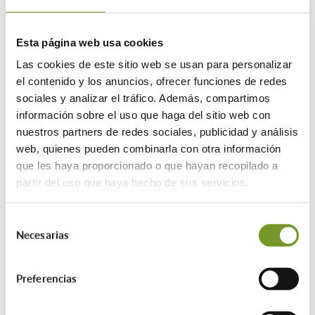
para los edificios con peor rendimiento
en cada país. También apoyará una
Esta página web usa cookies
mejor calidad del aire, la digitalización
de los sistemas energéticos de los
Las cookies de este sitio web se usan para personalizar
edificios y el despliegue de
el contenido y los anuncios, ofrecer funciones de redes
infraestructuras para la movilidad
sociales y analizar el tráfico. Además, compartimos
sostenible.
información sobre el uso que haga del sitio web con
nuestros partners de redes sociales, publicidad y análisis
Al reconocer las diferencias entre los
web, quienes pueden combinarla con otra información
países de la Unión Europea en factores
que les haya proporcionado o que hayan recopilado a
como el parque de edificios existentes,
partir del uso que haya hecho de sus servicios.
la geografía y el clima, la Directiva
permite a los gobiernos decidir sobre las
Selección
medidas de rehabilitación que mejor se
Necesarias
de
adaptan a su contexto nacional
consentimiento
específico. Los países también pueden
eximir de las normas a varias categorías
Preferencias
de edificios, incluidos los edificios
históricos y las casas vacacionales.