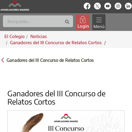
enlace-rrss
enlace-rrss
enlace-rrs
enlac
Login
El Colegio
Noticias
Ganadores del III Concurso de Relatos Cortos
/
GANADORES DEL III CONCURSO DE RELAT
Ganadores del III Concurso de Relatos Cortos
Ganadores del III Concurso de
Relatos Cortos