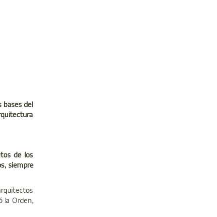
s bases del
rquitectura
tos de los
os, siempre
rquitectos
ó la Orden,