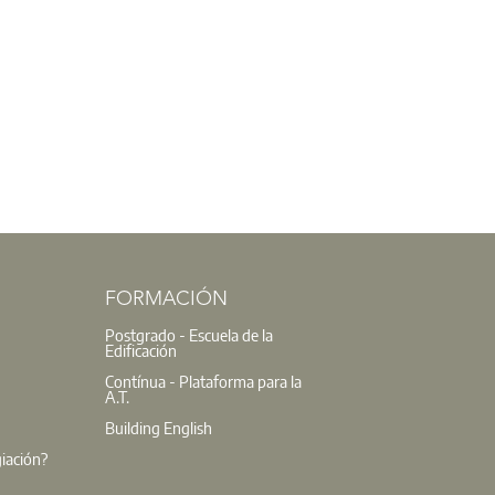
FORMACIÓN
Postgrado - Escuela de la
Edificación
Contínua - Plataforma para la
A.T.
Building English
giación?