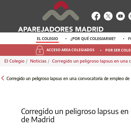
enlace-rrss
enlace-rr
enl
EL COLEGIO
¿POR QUÉ COLEGIARME?
F
ACCESO AREA COLEGIADOS
POR SER COL
El Colegio
Noticias
Corregido un peligroso lapsus en una
CORREGIDO UN PELIGROSO LAPSUS EN U
Corregido un peligroso lapsus en una convocatoria de empleo de
Corregido un peligroso lapsus e
de Madrid