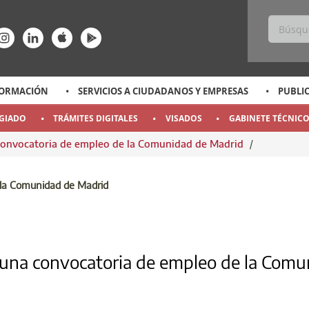
ss
ace-rrss
enlace-rrss
enlace-rrss
enlace-rrss
enlace-rrss
ORMACIÓN
SERVICIOS A CIUDADANOS Y EMPRESAS
PUBLI
EGIADO
TRÁMITES DIGITALES
VISADOS
GABINETE TÉCNIC
 convocatoria de empleo de la Comunidad de Madrid
/
NA CONVOCATORIA DE EMPLEO DE LA CO
 la Comunidad de Madrid
n una convocatoria de empleo de la Com