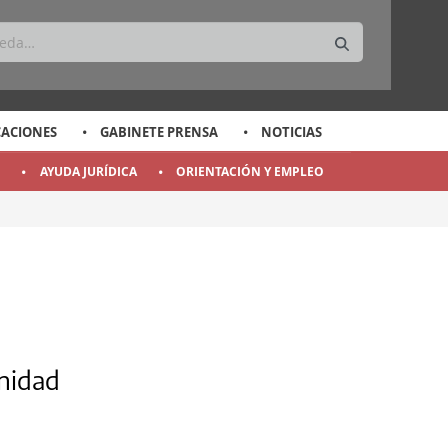
CACIONES
GABINETE PRENSA
NOTICIAS
O
AYUDA JURÍDICA
ORIENTACIÓN Y EMPLEO
MUNIDAD DE MADRID
unidad