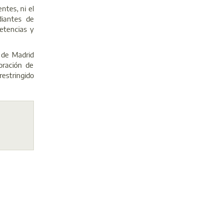
ntes, ni el
diantes de
etencias y
d de Madrid
oración de
estringido