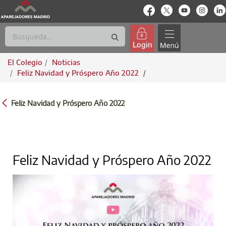
enlace-rrss
enlace-rrss
enlace-rrs
enlac
Login
El Colegio
Noticias
Feliz Navidad y Próspero Año 2022
/
FELIZ NAVIDAD Y PRÓSPERO AÑO 2022
Feliz Navidad y Próspero Año 2022
Feliz Navidad y Próspero Año 2022