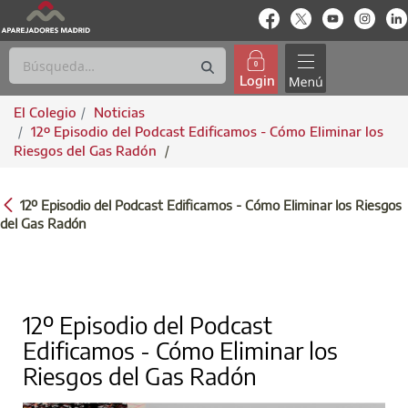
enlace-rrss
enlace-rrss
enlace-rrs
enlac
Login
El Colegio
Noticias
12º Episodio del Podcast Edificamos - Cómo Eliminar los
Riesgos del Gas Radón
/
12º EPISODIO DEL PODCAST EDIFICAMOS 
12º Episodio del Podcast Edificamos - Cómo Eliminar los Riesgos
del Gas Radón
12º Episodio del Podcast
Edificamos - Cómo Eliminar los
Riesgos del Gas Radón