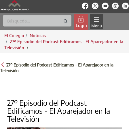
enlace-rrss
enlace-rrss
enlace-rrs
enlac
Login
El Colegio
Noticias
27º Episodio del Podcast Edificamos - El Aparejador en la
Televisión
/
27º EPISODIO DEL PODCAST EDIFICAMOS -
27º Episodio del Podcast Edificamos - El Aparejador en la
Televisión
27º Episodio del Podcast
Edificamos - El Aparejador en la
Televisión