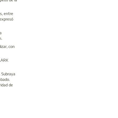
s, entre
 expresó
a
n.
izar, con
 LARK
. Subraya
abado.
ridad de