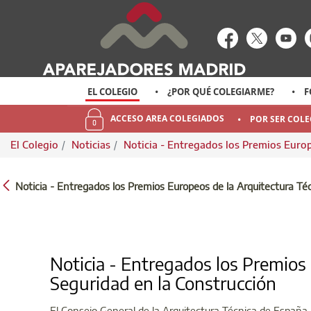
enlace-rrss
enlace-rr
enl
EL COLEGIO
¿POR QUÉ COLEGIARME?
F
ACCESO AREA COLEGIADOS
POR SER COL
El Colegio
Noticias
Noticia - Entregados los Premios Europ
NOTICIA - ENTREGADOS LOS PREMIOS EU
Noticia - Entregados los Premios Europeos de la Arquitectura Téc
Noticia - Entregados los Premios 
Seguridad en la Construcción
El Consejo General de la Arquitectura Técnica de España 