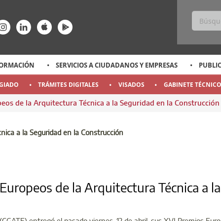
ss
ace-rrss
enlace-rrss
enlace-rrss
enlace-rrss
enlace-rrss
ORMACIÓN
SERVICIOS A CIUDADANOS Y EMPRESAS
PUBLI
EGIADO
TRÁMITES DIGITALES
VISADOS
GABINETE TÉCNIC
eos de la Arquitectura Técnica a la Seguridad en la Construcció
ROPEOS DE LA ARQUITECTURA TÉCNICA A 
nica a la Seguridad en la Construcción
Europeos de la Arquitectura Técnica a la
(CGATE) entregó el pasado viernes, 12 de abril, sus XVI Premios Euro