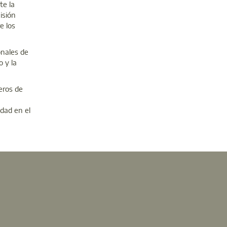
te la
isión
e los
onales de
o y la
eros de
idad en el