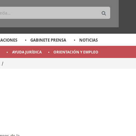
CACIONES
GABINETE PRENSA
NOTICIAS
O
AYUDA JURÍDICA
ORIENTACIÓN Y EMPLEO
n
/
LA SEGURIDAD EN LA CONSTRUCCIÓN
peos de la