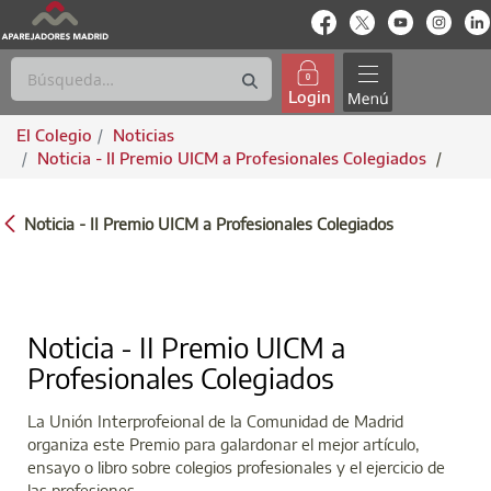
enlace-rrss
enlace-rrss
enlace-rrs
enlac
Login
El Colegio
Noticias
Noticia - II Premio UICM a Profesionales Colegiados
/
NOTICIA - II PREMIO UICM A PROFESIONA
Noticia - II Premio UICM a Profesionales Colegiados
Noticia - II Premio UICM a
Profesionales Colegiados
La Unión Interprofeional de la Comunidad de Madrid
organiza este Premio para galardonar el mejor artículo,
ensayo o libro sobre colegios profesionales y el ejercicio de
las profesiones.