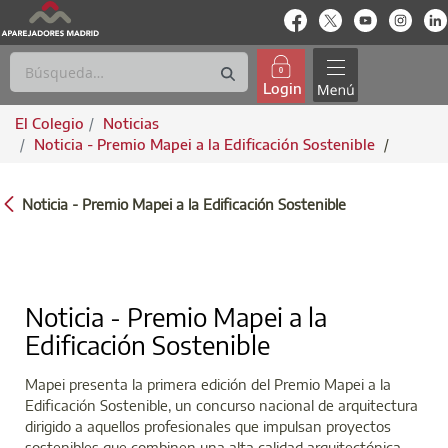
enlace-rrss
enlace-rrss
enlace-rrs
enlac
Login
El Colegio
Noticias
Noticia - Premio Mapei a la Edificación Sostenible
/
NOTICIA - PREMIO MAPEI A LA EDIFICACI
Noticia - Premio Mapei a la Edificación Sostenible
Noticia - Premio Mapei a la
Edificación Sostenible
Mapei presenta la primera edición del Premio Mapei a la
Edificación Sostenible, un concurso nacional de arquitectura
dirigido a aquellos profesionales que impulsan proyectos
sostenibles que combinen una alta calidad arquitectónica