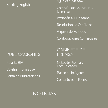
¿Qué es el Visado?
t: 91 701 45 00
FEE
Building English
y
ACP
Comisión de Accesibilidad
@:
buzoninfo@aparejadoresmadrid.es
La
Fundación Escuela de la Edificación (FEE)
y la
Agencia de
Universal
Certificación Profesional (ACP)
retomarán su actividad
Atención al Ciudadano
habitual el martes 1 de septiembre.
Resolución de Conflictos
Alquiler de Espacios
Servicio de Atención al Colegiado (SAC)
Colaboraciones Comerciales
t: 91 701 45 00
@:
buzoninfo@aparejadoresmadrid.es
GABINETE DE
PUBLICACIONES
PRENSA
Revista BIA
Notas de Prensa y
Comunicados
Boletín Informativo
Banco de imágenes
Venta de Publicaciones
Contacto para Prensa
NOTICIAS