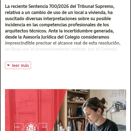
La reciente Sentencia 700/2026 del Tribunal Supremo,
relativa a un cambio de uso de un local a vivienda, ha
suscitado diversas interpretaciones sobre su posible
incidencia en las competencias profesionales de los
arquitectos técnicos. Ante la incertidumbre generada,
desde la Asesoría Jurídica del Colegio consideramos
imprescindible precisar el alcance real de esta resolución,
en línea con el pronunciamiento emitido por el Consejo
General de la Arquitectura Técnica de España (CGATE).
La primera cuestión que conviene destacar es que la
leer más
sentencia no establece una doctrina de aplicación general
para todos los cambios de uso de locales a vivienda. Por el
contrario, el Tribunal Supremo resuelve un supuesto muy
concreto: el cambio de uso de un local a vivienda ubicado
en un edificio cuyo uso característico es comercial o
industrial.
En consecuencia, la resolución no resulta aplicable por
analogía a los supuestos, mucho más habituales en el
ejercicio profesional de los arquitectos técnicos, de cambio
de uso de un local a vivienda cuando el local se encuentra