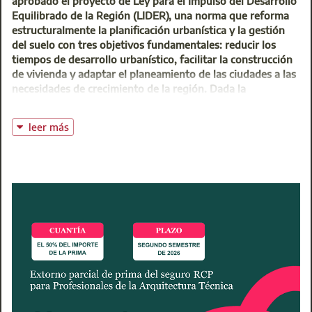
aprobado el proyecto de Ley para el Impulso del Desarrollo
Equilibrado de la Región (LIDER), una norma que reforma
estructuralmente la planificación urbanística y la gestión
del suelo con tres objetivos fundamentales: reducir los
tiempos de desarrollo urbanístico, facilitar la construcción
de vivienda y adaptar el planeamiento de las ciudades a las
necesidades de crecimiento de la región. Dada la
trascendencia de esta reforma, el Colegio considera de
interés acercar las principales novedades al conjunto de sus
leer más
arquitectos técnicos colegiados.
Para el presidente del Colegio, Gregorio Díaz Están, esta ley
es una medida esencial para simplificar de manera eficaz los
tramites urbanísticos y permitirá poner a disposición suelo
en plazos más razonables sin merma de la seguridad
jurídica y por tanto permitirá abordar el déficit de vivienda
que venimos arrastrando, durante años. Es un paso
importante, pero hay que seguir dando pasos valientes y
eficaces en todo el proceso edificatorio, para cambiar la
tendencia y no seguir acumulando déficit de viviendas año
tras año.
La nueva ley elimina el tradicional Plan General de