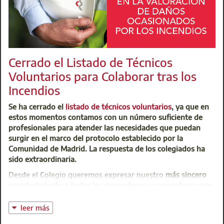
Cerrado el Listado de Técnicos
Voluntarios para Colaborar tras los
Incendios
Se ha cerrado el
listado de técnicos voluntarios
, ya que en
estos momentos contamos con un número suficiente de
profesionales para atender las necesidades que puedan
surgir en el marco del protocolo establecido por la
Comunidad de Madrid. La respuesta de los colegiados ha
sido extraordinaria.
Desde el Colegio queremos expresar nuestro
más sincero
agradecimiento a todos los compañeros y compañeras que
se han ofrecido de forma voluntaria
para poner sus
conocimientos y su tiempo al servicio de las personas
leer más
afectadas por los incendios. La rapidez y la generosidad