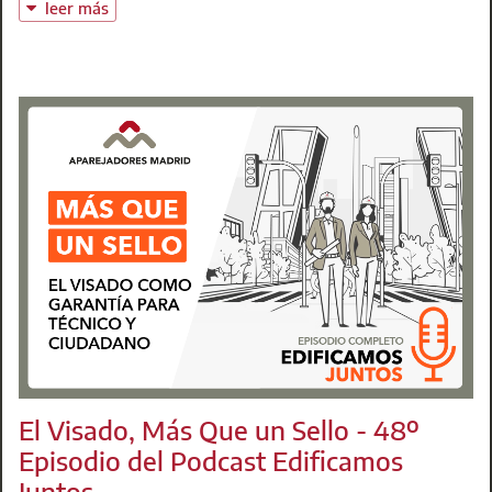
y la experiencia de nuestros colegiados para colaborar,
leer más
momento el registro de profesionales interesados. En
cuando así se requiera, en la evaluación y
revisión técnica
cuanto dispongamos de más información por parte de la
de los inmuebles afectados
para determinar su estado de
Comunidad de Madrid, la trasladaremos a todos los
seguridad
y cooperar en las actuaciones necesarias para la
inscritos.
recuperación de las zonas damnificadas
.
Listado Cerrado
Ante el interés y la disponibilidad que están mostrando
numerosos colegiados, agradecemos sinceramente su
Agradecemos de antemano vuestra disponibilidad,
ofrecimiento y compromiso. En estos momentos, estamos
compromiso y voluntad de ayudar en unos momentos
a la espera de conocer las necesidades y requerimientos
especialmente difíciles para muchos vecinos de nuestra
que puedan trasladar las administraciones públicas y las
región.
autoridades competentes. Por el momento, no es
necesario realizar ninguna acción.
t: 91 701 45 00
@:
emergencias@aparejadoresmadrid.es
t: 91 701 45 00
@:
buzoninfo@aparejadoresmadrid.es
El Visado, Más Que un Sello - 48º
Episodio del Podcast Edificamos
Juntos