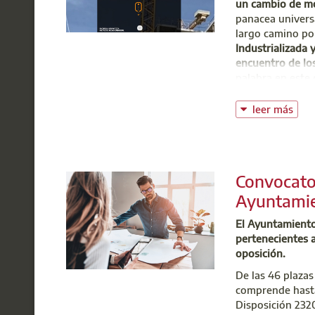
un cambio de mo
panacea univers
largo camino por
Industrializada 
encuentro de los
palabra en este 
actividad edifica
leer más
Servi
Convocator
t: 91
Ayuntamie
@:
b
El Ayuntamiento
pertenecientes a
oposición.
De las 46 plazas
comprende hasta 
Disposición 232