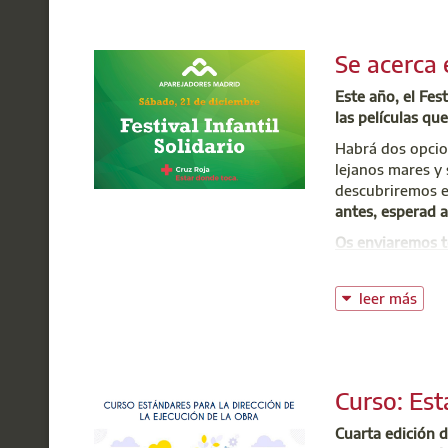
Se acerca 
Este año, el Fes
las películas qu
Habrá dos opcio
lejanos mares y 
descubriremos el
antes, esperad a
Os enviaremos t
antemano
será 
correo electróni
leer más
Funda
Comprueba tus 
@:
e
t: 91
Curso: Est
Cuarta edición d