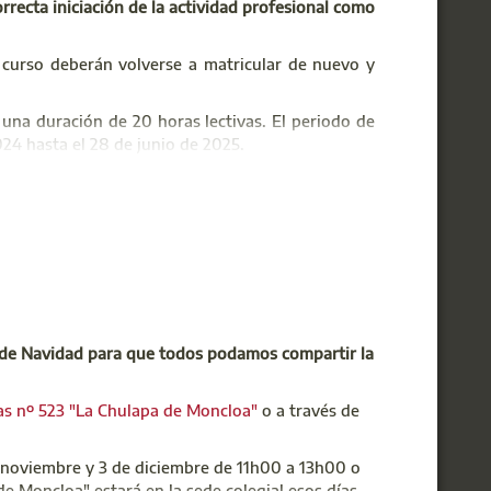
rrecta iniciación de la actividad profesional como
 curso deberán volverse a matricular de nuevo y
 una duración de 20 horas lectivas. El periodo de
24 hasta el 28 de junio de 2025.
 alumnos que una vez matriculados no terminaran
cular en el siguiente periodo de matriculaciones
ejadoresmadrid.es
con tu nombre, apellidos, Nº de
 de Navidad para que todos podamos compartir la
as nº 523 "La Chulapa de Moncloa"
o a través de
9 noviembre y 3 de diciembre de 11h00 a 13h00 o
de Moncloa" estará en la sede colegial esos días