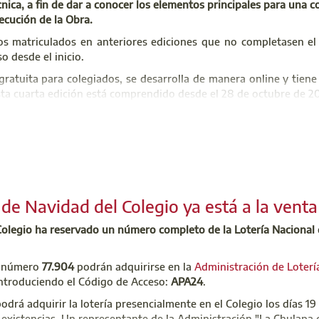
nica, a fin de dar a conocer los elementos principales para una co
jecución de la Obra.
s matriculados en anteriores ediciones que no completasen el
o desde el inicio.
ratuita para colegiados, se desarrolla de manera online y tiene
sta cuarta edición está comprendido desde el 28 de octubre de 20
 es breve y se puede realizar en menos de una semana, aquellos
n la obtención del correspondiente certificado, se podrán matri
 inconveniente de que perderán el progreso realizado.
 inscripción gratuita, envía un correo a
secretariadireccion@apar
 de Navidad del Colegio ya está a la venta
 email de contacto.
Colegio ha reservado un número completo de la Lotería Nacional
mación:
jo General de la Arquitectura Técnica de España
l número
77.904
podrán adquirirse en la
Administración de Loterí
ntroduciendo el Código de Acceso:
APA24
.
ipciones:
tariadireccion@aparejadoresmadrid.es
drá adquirir la lotería presencialmente en el Colegio los días 1
 existencias. Un representante de la Administración "La Chulapa 