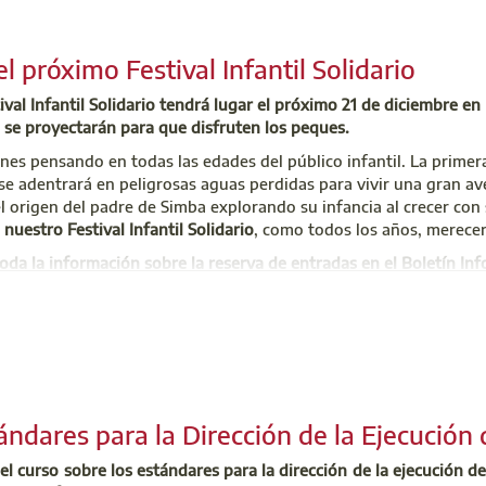
el próximo Festival Infantil Solidario
tival Infantil Solidario tendrá lugar el próximo 21 de diciembre e
e se proyectarán para que disfruten los peques.
nes pensando en todas las edades del público infantil. La primer
se adentrará en peligrosas aguas perdidas para vivir una gran av
 origen del padre de Simba explorando su infancia al crecer con
 nuestro Festival Infantil Solidario
, como todos los años, merecer
oda la información sobre la reserva de entradas en el Boletín In
importante que los colegiados tengan actualizados todos sus dat
co) para que puedan recibir el código pertinente
para la compra d
ción Escuela de la Edificación
datos de contacto y actulizalos si es necesario accediendo a los
Tr
dif@escuelaedificacion.mail
la opción del menú "Mis Datos".
 531 87 00
ándares para la Dirección de la Ejecución 
el curso sobre los estándares para la dirección de la ejecución de