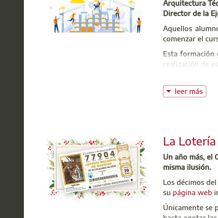
Arquitectura Téc
Director de la E
Aquellos alumno
comenzar el curs
Esta formación g
realización de e
Aunque el curso
la formación co
leer más
previsto, con el
Programa
Para realizar tu
La Lotería
Colegiado, NIF y
Un año más, el 
misma ilusión.
Infor
Conse
Los décimos de
su
página web
i
Inscr
secre
Únicamente se po
hasta agotar las