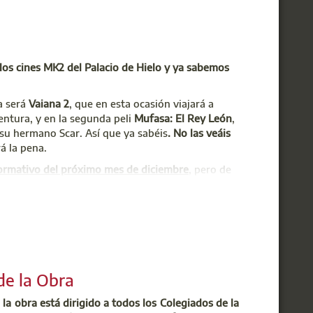
n los cines MK2 del Palacio de Hielo y ya sabemos
a será
Vaiana 2
, que en esta ocasión viajará a
entura, y en la segunda peli
Mufasa: El Rey León
,
 su hermano Scar. Así que ya sabéis
. No las veáis
á la pena.
formativo del próximo mes de diciembre
, pero de
os de contacto (particularmente su dirección de
e las entradas.
ámites Digitales
y una vez dentro pulsando sobre
de la Obra
 la obra está dirigido a todos los Colegiados de la