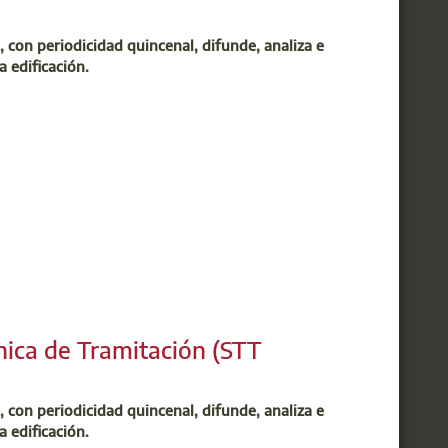
 sus colegiados a participar de este esfuerzo
ciones que las Administraciones y nuestra
, con periodicidad quincenal, difunde, analiza e
a edificación.
ager, Técnico especialista en sector inmobiliario
ager, nos habla sobre el Urbanismo
s del futuro. Los distintos agentes, tanto de
ben colaborar para construir ciudades más
nica de Tramitación (STT
elanta este año y tendrá lugar 4 de diciembre
ón de estos contenidos en formato de audio como
interpretación correrá a cargo de la Madrid
, con periodicidad quincenal, difunde, analiza e
z Torre.
a edificación.
a Pérez Castaños
, responsable de la Oficina de