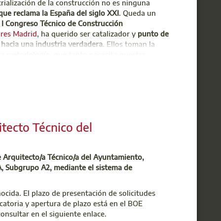
trialización de la construcción no es ninguna
 que reclama la España del siglo XXI
. Queda un
l
I Congreso Técnico de Construcción
res Madrid
, ha querido ser catalizador y
punto de
 hacia una industria verdadera
. Ellos toman la
sta metodología que tanto necesita nuestra
dustrializada y Sostenibilidad
tecto Técnico del
e Arquitecto/a Técnico/a del Ayuntamiento,
 A, Subgrupo A2, mediante el sistema de
cida. El plazo de presentación de solicitudes
catoria y apertura de plazo está en el BOE
nsultar en el siguiente enlace.