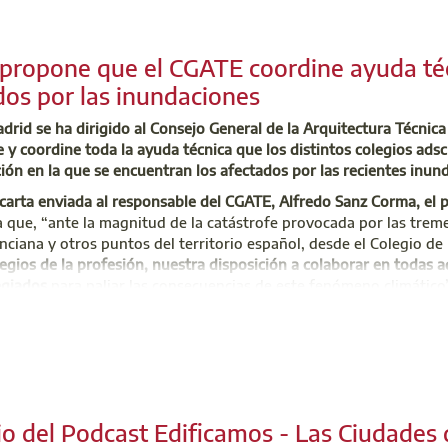
ar a retirar los décimos por la Administración puede venir en e
tes a Jueves de 10h00 a 20h00 (Lunes y Viernes no se retira lot
o de Atención Integral (CAI)
 propone que el CGATE coordine ayuda téc
del décimo (el mail recibido). Muy importante: Poner correctamente
 701 45 00
dos por las inundaciones
stificante.
uzoninfo@aparejadoresmadrid.es
nos acompañe!
rid se ha dirigido al Consejo General de la Arquitectura Técnic
 y coordine toda la ayuda técnica que los distintos colegios adsc
ión en la que se encuentran los afectados por las recientes inun
istración de Loterías nº 523 "La Chulapa de Moncloa" (C/ Princes
carta enviada al responsable del CGATE, Alfredo Sanz Corma, el 
chulapuesta.es
a que, “ante la magnitud de la catástrofe provocada por las trem
gio ha remitido una carta al CGATE en la que pone a disposición
ciana y otros puntos del territorio español, desde el Colegio 
pueda derivarse de nuestro conocimiento técnico para paliar los
legios de la profesión, nuestra disposición a colaborar en todas 
a colegial ha sido una donación de 15.000 euros a través de las
egiados
para paliar las consecuencias de este fenómeno climático”
Leer más
o, indica la misiva, “sólo resultará efectivo desde la
detección de
tra profesión deban atender y desde la imprescindible coordinaci
den en beneficios materiales y palpables para las zonas afecta
onsejo General en comunicación directa con las entidades y orga
io del Podcast Edificamos - Las Ciudades
evada por nuestro colegio al CGATE se completa con una donación 