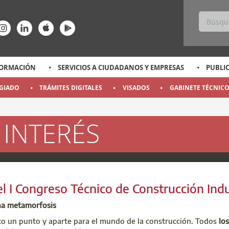
ss
ace-rrss
enlace-rrss
enlace-rrss
enlace-rrss
enlace-rrss
ORMACIÓN
SERVICIOS A CIUDADANOS Y EMPRESAS
PUBLI
EGIADO
TRÁMITES DIGITALES
VISADOS
GABINETE TÉCNIC
 INTERÉS
a
a
a
a
a
a
a
a
a
a
l I Congreso Técnico de Construcción Indu
na metamorfosis
o un punto y aparte para el mundo de la construcción. Todos
lo