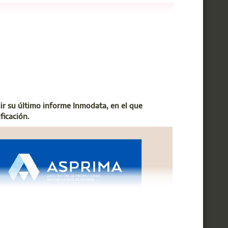
quellos interesados en optar a dichos puestos, un
 tener éxito en este proceso y alcanzar una de
cterísticas del puesto y del curso, visualiza el
r su último informe Inmodata, en el que
ficación.
o seguro en el que desarrollarte en el ejercicio