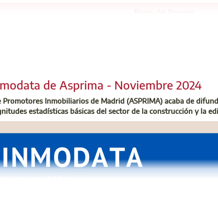
Bases del Proceso
ación de Oposiciones
vés de la Escuela de la Edificación, va a poner a disposición de a
ación que sin duda será una herramienta fundamental a la hora de
nmodata de Asprima - Noviembre 2024
er más acerca de este proceso de acceso al empleo público, las cara
e Promotores Inmobiliarios de Madrid (ASPRIMA) acaba de difundi
encontrarás esta información.
nitudes estadísticas básicas del sector de la construcción y la edi
ovecha esta magnífica ocasión para acceder a un puesto de trabaj
sión al servicio del ciudadano.