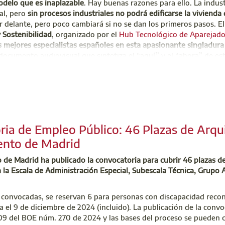
delo que es inaplazable
. Hay buenas razones para ello. La indus
al, pero
sin procesos industriales no podrá edificarse la vivienda
 delante, pero poco cambiará si no se dan los primeros pasos. E
y Sostenibilidad
, organizado por el
Hub Tecnológico de Aparejado
 mejores especialistas españoles en esta apasionante singladura
documento audiovisual que sintetiza el “aquí” y el “ahora” de e
toria.
Visualizar Informe del I Congreso Técnico de Construcción In
cio de Atención al Colegiado (SAC)
ia de Empleo Público: 46 Plazas de Arqui
 701 45 00
nto de Madrid
uzoninfo@aparejadoresmadrid.es
 de Madrid ha publicado la convocatoria para cubrir 46 plazas d
 la Escala de Administración Especial, Subescala Técnica, Grupo
 convocadas, se reservan 6 para personas con discapacidad recono
el 9 de diciembre de 2024 (incluido). La publicación de la convo
09 del BOE núm. 270 de 2024 y las bases del proceso se pueden co