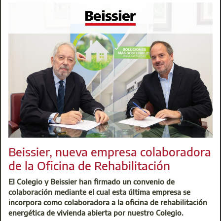
Arquitectos Técnicos de Madrid reafirma su total
compromiso con la igualdad de género y la equidad en
nuestra profesión.
¡Felicidades!
Beissier, nueva empresa colaboradora
de la Oficina de Rehabilitación
El Colegio y Beissier han firmado un convenio de
colaboración mediante el cual esta última empresa se
incorpora como colaboradora a la oficina de rehabilitación
energética de vivienda abierta por nuestro Colegio.
Centro de Atención Integral (CAI)