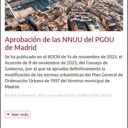
Agradecemos la comprensión que nos estáis mostrando
Leer más
ante esta situación. Seguimos trabajando para resolver la
misma lo antes posible.
Un portal web especial con descuentos para los
Gabinete de Orientación Profesional
Aprobación de las NNUU del PGOU
colegiados, aulas de formación y servicios de asesoría
t: 91 701 45 00
técnica para empresas. Son las tres grandes ventajas,
@:
bolsa@aparejadoresmadrid.es
de Madrid
pero no las únicas, del convenio de colaboración
Se ha publicado en el BOCM de 14 de noviembre de 2023, el
suscrito entre el Colegio y la multinacional sueca
Acuerdo de 8 de noviembre de 2023, del Consejo de
IKEA®.
Gobierno, por el que se aprueba definitivamente la
Leer más
modificación de las normas urbanísticas del Plan General de
Ordenación Urbana de 1997 del término municipal de
Madrid.
En los próximos días se producirá la publicación de las
normas modificadas en el BOCM. Esta publicación
determinará la entrada en vigor del planeamiento
.
leer más
La Modificación, que afecta a un parte importante del texto
normativo, supone su actualización y adaptación a los