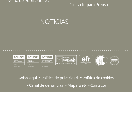
Venta de Publicaciones
Este 9 de noviembre se celebrará la tradicional misa, a las 
Contacto para Prensa
los actos religiosos tendrá lugar la comida de Hermandad en
L
NOTICIAS
Aviso legal
Política de privacidad
Política de cookies
Canal de denuncias
Mapa web
Contacto
Ríos y Solano, dos pícaros actores ambulantes del Siglo de 
de partida de Ñaque, obra que la Asociación Teatral y Cult