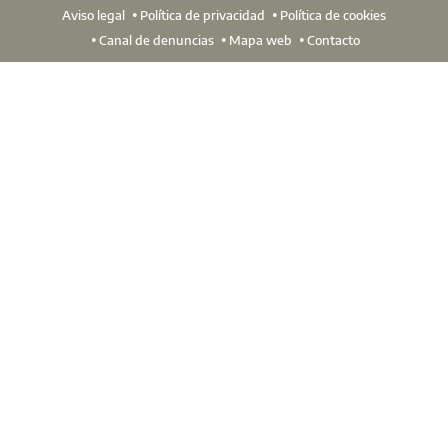
Ins
Aviso legal
Política de privacidad
Política de cookies
Canal de denuncias
Mapa web
Contacto
Llega ya la sexta edición de uno de los programas formativ
arquitectura técnica de la Escuela de la Edificación. Const
necesarias para ejercer como un genuino especialista en sis
Ins