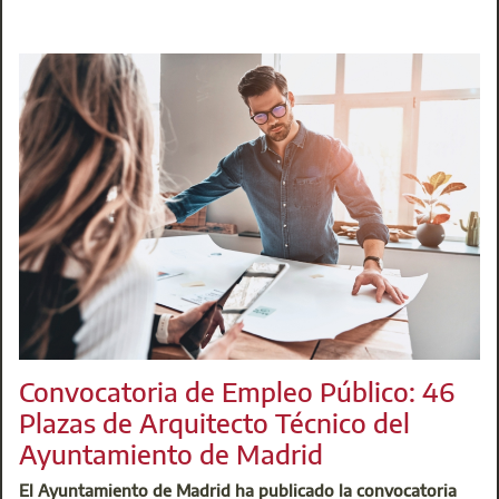
Tecnológico de Aparejadores Madrid
, ha querido ser
catalizador y
punto de encuentro de los mejores
especialistas españoles en esta apasionante singladura
hacia una industria verdadera
. Ellos toman la palabra en
este documento audiovisual que sintetiza el “aquí” y el
“ahora” de esta metodología que tanto necesita nuestra
actividad edificatoria.
Visualizar Informe del I Congreso Técnico de
Construcción Industrializada y Sostenibilidad
Servicio de Atención al Colegiado (SAC)
t: 91 701 45 00
@:
buzoninfo@aparejadoresmadrid.es
Convocatoria de Empleo Público: 46
Plazas de Arquitecto Técnico del
Ayuntamiento de Madrid
El Ayuntamiento de Madrid ha publicado la convocatoria