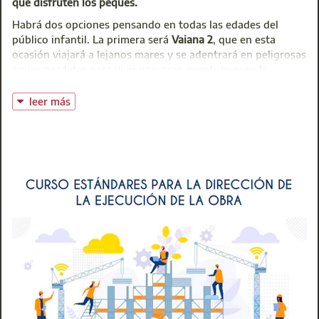
que disfruten los peques.
Habrá dos opciones pensando en todas las edades del
público infantil. La primera será
Vaiana 2
, que en esta
ocasión viajará a lejanos mares y se adentrará en peligrosas
aguas perdidas para vivir una gran aventura, y en la
segunda peli
Mufasa: El Rey León
, descubriremos el origen
del padre de Simba explorando su infancia al crecer con su
leer más
hermano Scar. Así que ya sabéis
. No las veáis antes,
esperad a nuestro Festival Infantil Solidario
, como todos
los años, merecerá la pena.
Os enviaremos toda la información sobre la reserva de
entradas en el Boletín Informativo del próximo mes de
diciembre
, pero de antemano
será importante que los
colegiados tengan actualizados todos sus datos de
contacto (particularmente su dirección de correo
electrónico) para que puedan recibir el código pertinente
para la compra de las entradas.
Comprueba tus datos de contacto y actulizalos si es