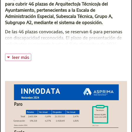
para cubrir 46 plazas de Arquitecto/a Técnico/a del
Ayuntamiento, pertenecientes a la Escala de
Administración Especial, Subescala Técnica, Grupo A,
Subgrupo A2, mediante el sistema de oposición.
De las 46 plazas convocadas, se reservan 6 para personas
con discapacidad reconocida. El plazo de presentación de
solicitudes comprende hasta el 9 de diciembre de 2024
(incluido). La publicación de la convocatoria y apertura de
plazo está en el BOE Disposición 23209 del BOE núm. 270
leer más
de 2024 y las bases del proceso se pueden consultar en el
siguiente enlace.
Bases del Proceso
Curso de Preparación de Oposiciones
El Colegio a través de la Escuela de la Edificación, va a
poner a disposición de aquellos interesados en optar a
dichos puestos, un curso de preparación que sin duda será
una herramienta fundamental a la hora de tener éxito en