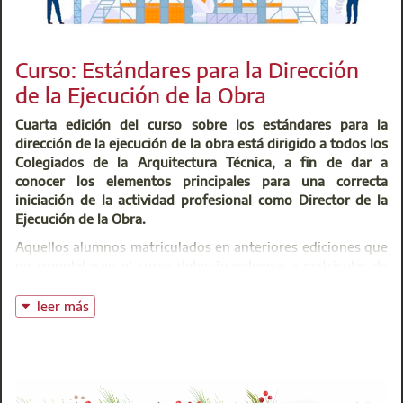
necesario accediendo a los
Trámites Digitales
y una vez
dentro pulsando sobre la opción del menú "Mis Datos".
Curso: Estándares para la Dirección
de la Ejecución de la Obra
Cuarta edición del curso sobre los estándares para la
dirección de la ejecución de la obra está dirigido a todos los
Colegiados de la Arquitectura Técnica, a fin de dar a
conocer los elementos principales para una correcta
iniciación de la actividad profesional como Director de la
Ejecución de la Obra.
Aquellos alumnos matriculados en anteriores ediciones que
no completasen el curso deberán volverse a matricular de
nuevo y comenzar el curso desde el inicio.
leer más
Esta formación gratuita para colegiados, se desarrolla de
manera online y tiene una duración de 20 horas lectivas. El
periodo de realización de esta cuarta edición está
comprendido desde el 28 de octubre de 2024 hasta el 28
de junio de 2025.