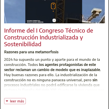
Informe del I Congreso Técnico de
Construcción Industrializada y
Sostenibilidad
Razones para una metamorfosis
2024 ha supuesto un punto y aparte para el mundo de la
construcción. Todos
los agentes protagonistas de este
sector reclaman un cambio de modelo que es inaplazable
.
Hay buenas razones para ello. La industrialización de la
construcción no es ninguna panacea universal, pero
sin
procesos industriales no podrá edificarse la vivienda que
reclama la España del siglo XXI
. Queda un largo camino por
delante, pero poco cambiará si no se dan los primeros
pasos. El
I Congreso Técnico de Construcción
leer más
Industrializada y Sostenibilidad
, organizado por el
Hub