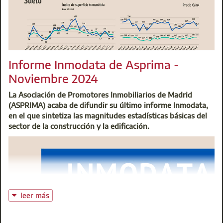
este proceso y alcanzar una de las plazas.
Si quieres conocer más acerca de este proceso de acceso al
empleo público, las características del puesto y del curso,
visualiza el video en el que encontrarás esta información.
No lo dudes, aprovecha esta magnífica ocasión para
Informe Inmodata de Asprima -
acceder a un puesto de trabajo seguro en el que
Noviembre 2024
desarrollarte en el ejercicio de nuestra profesión al servicio
del ciudadano.
La Asociación de Promotores Inmobiliarios de Madrid
(ASPRIMA) acaba de difundir su último informe Inmodata,
en el que sintetiza las magnitudes estadísticas básicas del
sector de la construcción y la edificación.
leer más