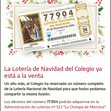
Aunque el curso es breve y se puede realizar en menos de
una semana, aquellos alumnos que una vez matriculados
no terminaran la formación con la obtención del
correspondiente certificado, se podrán matricular en el
siguiente periodo de matriculaciones previsto, con el
inconveniente de que perderán el progreso realizado.
Programa
Para realizar tu inscripción gratuita, envía
un correo a
secretariadireccion@aparejadoresmadrid.es
con tu nombre, apellidos, Nº de Colegiado, NIF y email de
contacto.
La Lotería de Navidad del Colegio ya
está a la venta
Información:
Consejo General de la Arquitectura Técnica de
Un año más, el Colegio ha reservado un número completo
España
de la Lotería Nacional de Navidad para que todos podamos
Inscripciones:
compartir la misma ilusión.
secretariadireccion@aparejadoresmadrid.es
Los décimos del número
77.904
podrán adquirirse en la
Administración de Loterías nº 523 "La Chulapa de Moncloa"