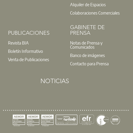
Alquiler de Espacios
Ins
Centro de Atención Integral (CAI)
Colaboraciones Comerciales
t: 91 701 45 00
@:
buzoninfo@aparejadoresmadrid.es
GABINETE DE
PUBLICACIONES
PRENSA
Revista BIA
Notas de Prensa y
Comunicados
Boletín Informativo
Banco de imágenes
Venta de Publicaciones
Contacto para Prensa
NOTICIAS
El próximo 18 de noviembre, a las 18h30, el Gabinete de Or
asistentes podrán explorar la búsqueda de propósitos a travé
prácticos para convertir la jubilación en una oportunidad p