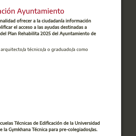
mativo audiovisual semanal a través de
Formulario
.
be
. Además,
BIA, la revista trimestral
de los
mación Ayuntamiento
a ininterrumpida con todos sus lectores en
sión digital, consultable en línea y descargable
inalidad ofrecer a la ciudadanía información
lificar el acceso a las ayudas destinadas a
as del Plan Rehabilita 2025 del Ayuntamiento de
pasado 1 de enero, vayan a ser padres y
 arquitecto/a técnico/a o graduado/a como
y requisitos y accede al formulario de
rid que tramite el Ayuntamiento de Madrid
mentación de las solicitudes y documentación que se
os planes Rehabilita Madrid
encomendada por el Ayuntamiento
uelas Técnicas de Edificación de la Universidad
 dicho proceso deberán cumplir los siguientes
 de la Gymkhana Técnica para pre-colegiados/as.