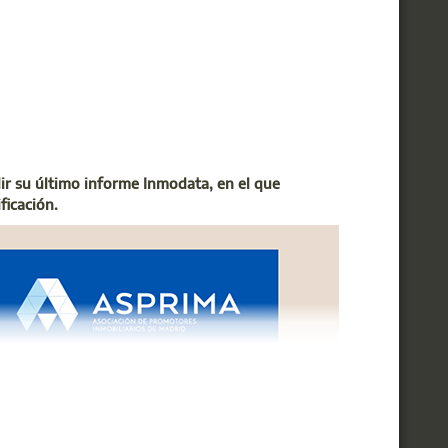
Colegio, oferta Ref.: 20250028.
ebrero de 2025
r su último informe Inmodata, en el que
ficación.
a sobre la metamorfosis que está
, con ponentes de la Comunidad y del
a sobre la metamorfosis que está