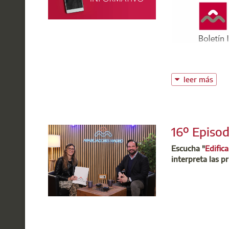
leer más
16º Episod
Escucha "
Edific
interpreta las pr
El martes 18 
que se colegi