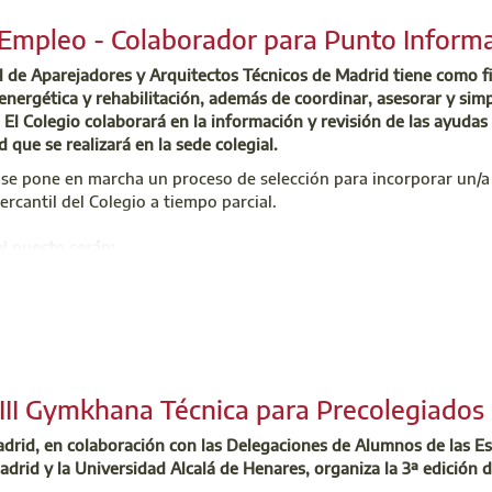
 Madrid. Recientemente la institución comenzó a emitir un infor
giada y sus familiares pueden enviar su solicitud mediante
este 
adrid TV
, el canal informativo del Colegio en la plataforma YouTu
 Empleo - Colaborador para Punto Infor
 Madrid, lleva ya una larguísima andadura de 320 números de cit
 y recientemente ha reforzado, enriquecido y modernizado su ver
al de Aparejadores y Arquitectos Técnicos de Madrid tiene como f
nteresados a través de Internet.
 energética y rehabilitación, además de coordinar, asesorar y simp
de Cultura, Ocio y Deportes
n. El Colegio colaborará en la información y revisión de las ayud
 que se realizará en la sede colegial.
ultura@aparejadoresmadrid.es
o de Atención Integral (CAI)
estación se destinará a todos aquellos colegiados que, desde el 
 se pone en marcha un proceso de selección para incorporar un/a
 701 45 00
 lo hayan sido desde la mencionada fecha. Consulta la normativa 
rcantil del Colegio a tiempo parcial.
uzoninfo@aparejadoresmadrid.es
l puesto serán:
Leer más
os requisitos, condiciones y contenido de los planes Rehabilita Mad
aborar en el cumplimiento de los requisitos necesarios y en la cumpli
las correspondientes convocatorias de los planes Rehabilita Madrid
olicitudes y documentación presentadas para optar a las ayudas de l
III Gymkhana Técnica para Precolegiados
quier otra función que el colegio solicite relacionada con la labor 
rid, en colaboración con las Delegaciones de Alumnos de las Esc
técnicos o graduados en edificación interesados en participar en
adrid y la Universidad Alcalá de Henares, organiza la 3ª edición