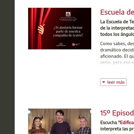
experimentan
Ayuntamiento 
Escuela de
La Escuela de Te
de la interpreta
todos los ángulo
Como sabes, des
dramático decid
aficionado. El 
serio, pero eso 
Con este propósi
nuestro ya bien
leer más
Pues bien, ha l
círculo de quien
No es necesaria 
clases serán los
15º Episod
Cualquier colegi
Escucha "
Edific
interpreta las pr