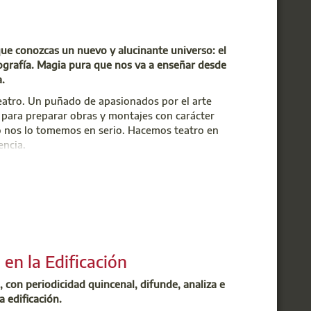
, con ponentes de la Comunidad y del
que conozcas un nuevo y alucinante universo: el
enografía. Magia pura que nos va a enseñar desde
.
atro. Un puñado de apasionados por el arte
 para preparar obras y montajes con carácter
no nos lo tomemos en serio. Hacemos teatro en
encia.
e conocerás por ser el grupo anfitrión de
n nuestra pequeña pasión. Queremos ampliar el
rar y ser parte activa de nuestro grupo. Las
en la Edificación
iante
este Formulario
.
, con periodicidad quincenal, difunde, analiza e
a edificación.