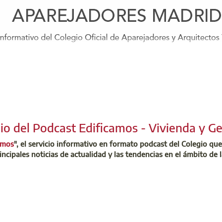
io del Podcast Edificamos - Vivienda y Ge
amos
", el servicio informativo en formato podcast del Colegio que
incipales noticias de actualidad y las tendencias en el ámbito de l
de febrero, a las 19h00, el Colegio albergará el acto de bienven
aron en 2023 o 2024 o que sean precolegiados. Va a ser un evento