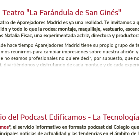
do el urbanismo en nuestra región. Una jornada de sumo interés
para conocer la actual reforma legislativa urbanística.
 Teatro "La Farándula de San Ginés"
Inscríbete ya
atro de Aparejadores Madrid es ya una realidad. Te invitamos a 
ción y todo lo que la rodea: montaje, maquillaje, vestuario, esc
s Natalia Fisac, una experimentada actriz, directora y productora
de hace tiempo Aparejadores Madrid tiene su propio grupo de te
imos reunirnos para cambiar impresiones sobre nuestra afición y
que no seamos profesionales no quiere decir, por supuesto, que 
sí, divirtiéndonos y disfrutando de cada montaje y de cada experi
to nació "La Farándula de San Ginés", asociación que segurament
 conocido certamen anual de teatro aficionado.
legado la hora de buscar nuevos actores y actrices que comparta
es nos dedicamos al teatro en nuestros ratos de ocio.
ninguna experiencia previa y sí muchísimo entusiasmo por colabo
 jueves de 19h00 a 20h30 en la sede colegial.
io del Podcast Edificamos - La Tecnología 
ado o colegiada y sus familiares pueden enviar su solicitud med
amos
", el servicio informativo en formato podcast del Colegio que
incipales noticias de actualidad y las tendencias en el ámbito de l