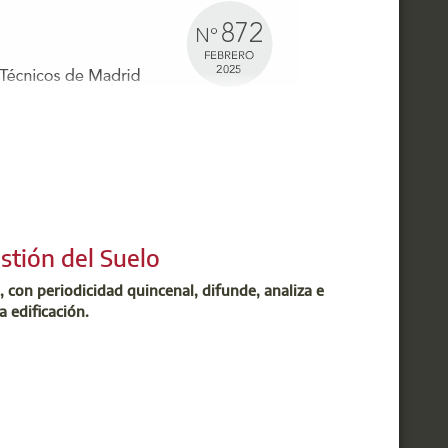
stión del Suelo
, con periodicidad quincenal, difunde, analiza e
a edificación.
ida a todos aquellos compañeros de profesión
 muy especial y lleno de sorpresas. Mira el