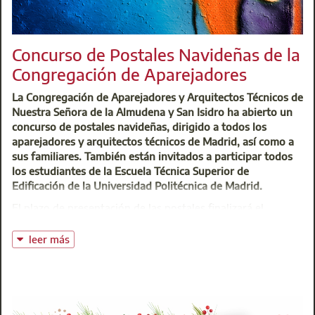
Concurso de Postales Navideñas de la
Congregación de Aparejadores
La Congregación de Aparejadores y Arquitectos Técnicos de
Nuestra Señora de la Almudena y San Isidro ha abierto un
concurso de postales navideñas, dirigido a todos los
aparejadores y arquitectos técnicos de Madrid, así como a
sus familiares. También están invitados a participar todos
los estudiantes de la Escuela Técnica Superior de
Edificación de la Universidad Politécnica de Madrid.
El plazo de presentación de las postales finalizará el
próximo 15 de noviembre. La presentación se hará en sobre
cerrado en el que se escribirá “CONCURSO POSTAL
leer más
NAVIDEÑA”. Este sobre deberá incluir el dibujo de la postal
con un alias del participante. Asimismo, se incluirá otro
sobre cerrado, rotulado con el ALIAS elegido, en cuyo
interior figurarán los datos completos del participante
correspondiente al ALIAS. Estas candidaturas se podrán