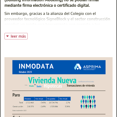
es
mediante firma electrónica o certificado digital.
Sin embargo, gracias a la alianza del Colegio con el
proveedor tecnológico SigneBlock y el sector construcción
español, ya existe una herramienta que permite a los
colegiados la firma online de este tipo de archivos con
plena validez legal. Se trata de la Identidad Digital
leer más
Cualificada Qualif-ID.
Pero antes de contarte de qué se trata, te daremos un poco
de contexto.
Disrupción BIM
Como bien lo sabes,
Building Information Modeling (BIM)
es una metodología de trabajo colaborativa para la
creación y gestión de un proyecto de construcción que
permite incorporar toda información de un proyecto en un
modelo de información digital en el que intervienen todos
sus agentes.
BIM supuso la evolución de los sistemas de diseño
tradicionales basados en el plano, ya que incorpora
información geométrica (3D), de tiempos (4D), de costes