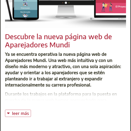
Descubre la nueva página web de
Aparejadores Mundi
Ya se encuentra operativa la nueva página web de
Aparejadores Mundi. Una web más intuitiva y con un
diseño más moderno y atractivo, con una sola aspiración:
ayudar y orientar a los aparejadores que se estén
planteando ir a trabajar al extranjero y expandir
internacionalmente su carrera profesional.
Durante los trabajos en la plataforma para la puesta en
marcha de la nueva web hemos aprovechado para
actualizar la información de los países de los que ya
teníamos contenido y se han añadido nuevos, prestando
leer más
especial atención a aquellos en los que hay una gran
inversión en el sector construcción/inmobiliario.