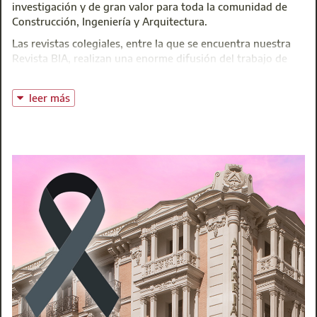
investigación y de gran valor para toda la comunidad de
Construcción, Ingeniería y Arquitectura.
Las revistas colegiales, entre la que se encuentra nuestra
Revista BIA, realizan una enorme difusión del trabajo de
todos los profesionales de Arquitectura Técnica de España
y ofrecen:
leer más
Contacto con los autores de trabajos y obras que realizan
Visión de la evolución del mundo de la construcción
Seguimiento de las actuaciones en todos los campos.
Es un lugar imprescindible para cualquier profesional del
mundo de la construcción donde poder encontrar más de
1.000 artículos publicadas en diferentes revistas colegiales.
Un tesoro por descubrir.
Se encontrará siempre disponible un acceso directo
permanente a RIARTE, en la zona inferior de nuestra página
web.