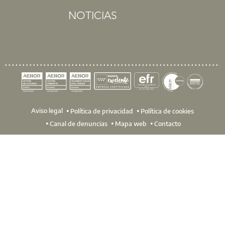
NOTICIAS
Aviso legal
Política de privacidad
Política de cookies
Canal de denuncias
Mapa web
Contacto
Te contamos en nuestra página web de una forma muy sencil
en qué te pueden ayudar en tu relación con el Colegio y la
forma muy didáctica la integración de estas tres important
L