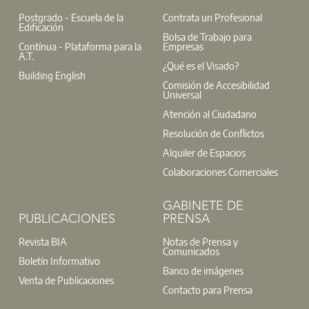
Postgrado - Escuela de la
Contrata un Profesional
Edificación
Bolsa de Trabajo para
Contínua - Plataforma para la
Empresas
A.T.
¿Qué es el Visado?
Building English
Comisión de Accesibilidad
Universal
Atención al Ciudadano
Resolución de Conflictos
Alquiler de Espacios
RH Asesores Improving y el Colegio han preparado una ‘m
Colaboraciones Comerciales
invitados todos los participantes en alguna de las 14 edicio
porque te esperamos. En este encuentro se hará entrega de
GABINETE DE
Coraje para la Reinvención”. Infórmate. Será en el Auditorio
PUBLICACIONES
PRENSA
L
Revista BIA
Notas de Prensa y
Comunicados
Boletín Informativo
Banco de imágenes
Venta de Publicaciones
Contacto para Prensa