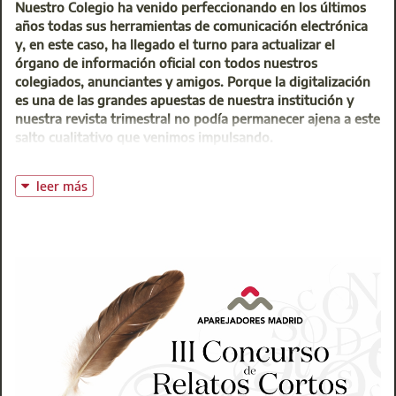
Nuestro Colegio ha venido perfeccionando en los últimos
años todas sus herramientas de comunicación electrónica
y, en este caso, ha llegado el turno para actualizar el
órgano de información oficial con todos nuestros
colegiados, anunciantes y amigos. Porque la digitalización
es una de las grandes apuestas de nuestra institución y
nuestra revista trimestral no podía permanecer ajena a este
salto cualitativo que venimos impulsando.
Durante el último año un equipo de especialistas en
publicaciones electrónicas ha estado analizando en
leer más
profundidad los contenidos y secciones de la revista con
objeto de rediseñar la versión electrónica de BIA, que
alcanza ya una larguísima andadura desde que apareciera
como un simple boletín informativo mecanografiado…
Fruto de este estudio, llevado a cabo por la agencia de
comunicación
Maíz Media
, es la presentación de la
innovadora y sugerente versión electrónica, que
estrenamos en este número de verano que todos los
interesados tienen ya a su disposición.
La filosofía que ha conducido a este nuevo modelo es
sencilla en su teoría pero de laboriosa aplicación y puesta