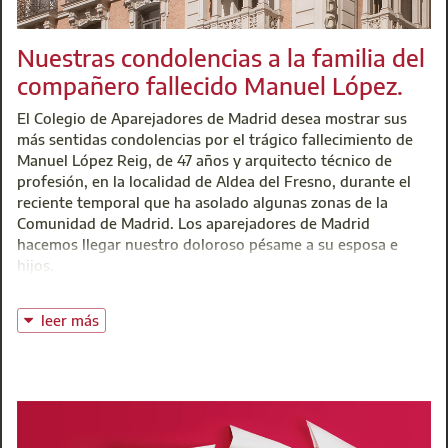
Centro de Atención Integral (CAI)
Departamento de Biblioteca
t: 91 701 45 00
t: 91 701 45 00
Nuestras condolencias a la familia del
@:
buzoninfo@aparejadoresmadrid.es
@:
biblioteca@aparejadoresmadrid.es
compañero fallecido Manuel López.
El Colegio de Aparejadores de Madrid desea mostrar sus
más sentidas condolencias por el trágico fallecimiento de
Manuel López Reig, de 47 años y arquitecto técnico de
profesión, en la localidad de Aldea del Fresno, durante el
reciente temporal que ha asolado algunas zonas de la
Comunidad de Madrid. Los aparejadores de Madrid
hacemos llegar nuestro doloroso pésame a su esposa e
hijos.
leer más
Centro de Atención Integral (CAI)
t: 91 701 45 00
@:
buzoninfo@aparejadoresmadrid.es