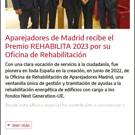
Aparejadores de Madrid recibe el
Premio REHABILITA 2023 por su
Oficina de Rehabilitación
Con una clara vocación de servicio a la ciudadanía, fue
pionera en toda España en la creación, en junio de 2022, de
la Oficina de Rehabilitación de Aparejadores Madrid, una
ventanilla única de gestión y tramitación de ayudas a la
rehabilitación energética de edificios con cargo a los
fondos Next Generation-UE.
Desde esta oficina especial ha contribuido a concienciar a
todos los madrileños sobre la importancia de rehabilitar
para descarbonizar la economía, para ahorrar en la factura
energética, para ganar calidad de vida y para revalorizar el
leer más
parque madrileño de viviendas e inmuebles.