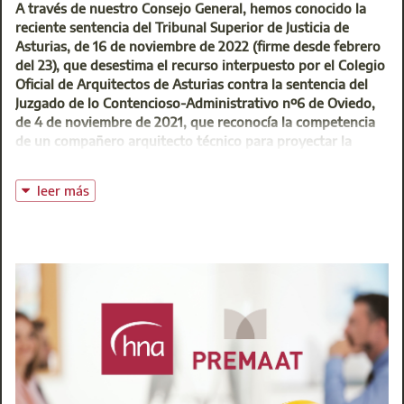
A través de nuestro Consejo General, hemos conocido la
reciente sentencia del Tribunal Superior de Justicia de
Asturias, de 16 de noviembre de 2022 (firme desde febrero
del 23), que desestima el recurso interpuesto por el Colegio
Oficial de Arquitectos de Asturias contra la sentencia del
Juzgado de lo Contencioso-Administrativo nº6 de Oviedo,
de 4 de noviembre de 2021, que reconocía la competencia
de un compañero arquitecto técnico para proyectar la
reforma parcial en un edificio sometido a protección
integral, en el casco antiguo de Navia.
leer más
Se trataba de una obra para adecuar una vivienda en la
planta 3ª del edificio a un nuevo uso de galería de arte y
taller, que era complementario con otro proyecto,
elaborado por arquitecto, que contemplaba la instalación
de un ascensor y las modificaciones necesarias en planta
baja para garantizar la accesibilidad universal.
En el procedimiento se debatían dos aspectos: la
competencia de los AT para proyectos de cambios de uso
de vivienda a galería y taller y esa misma capacidad cuando
a las obras que, pese a ejecutarse en un edificio con
protección integral, no afectaban de manera significativa a