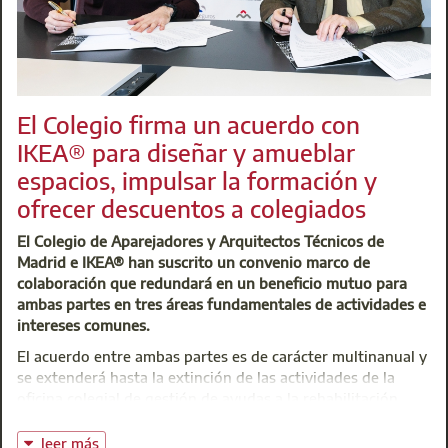
El Colegio firma un acuerdo con
IKEA® para diseñar y amueblar
espacios, impulsar la formación y
ofrecer descuentos a colegiados
El Colegio de Aparejadores y Arquitectos Técnicos de
Madrid e IKEA® han suscrito un convenio marco de
colaboración que redundará en un beneficio mutuo para
ambas partes en tres áreas fundamentales de actividades e
intereses comunes.
El acuerdo entre ambas partes es de carácter multinanual y
se extenderá hasta la extinción de las actividades de la
oficina colegial de gestión de ayudas a la rehabilitación
energética, que actúa como ventanilla única en la
tramitación de los fondos Next Generation de la UE, o en
leer más