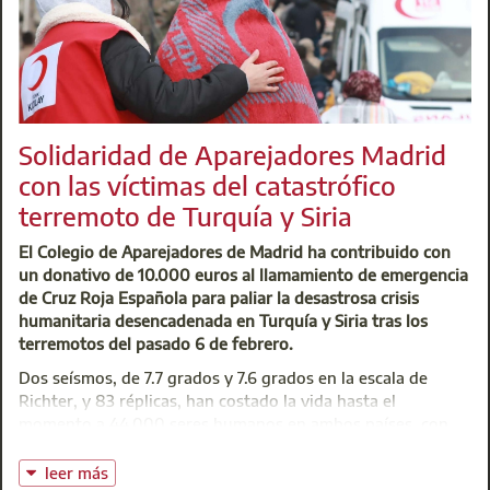
conjuntas se llevarán a cabo mediante la participación del
Colegio e IKEA® en mesas redondas, jornadas, foros,
formación de grupos de trabajo, organización de cursos de
formación y actividades de divulgación informativa.
Accede al descuento a través de la Plataforma IKEA
Solidaridad de Aparejadores Madrid
Business
con las víctimas del catastrófico
terremoto de Turquía y Siria
Centro de Atención Integral (CAI)
El Colegio de Aparejadores de Madrid ha contribuido con
t: 91 701 45 00
un donativo de 10.000 euros al llamamiento de emergencia
@:
buzoninfo@aparejadoresmadrid.es
de Cruz Roja Española para paliar la desastrosa crisis
humanitaria desencadenada en Turquía y Siria tras los
Centro de Atención Integral (CAI)
terremotos del pasado 6 de febrero.
t: 91 701 45 00
Dos seísmos, de 7.7 grados y 7.6 grados en la escala de
@:
buzoninfo@aparejadoresmadrid.es
Richter, y 83 réplicas, han costado la vida hasta el
momento a 44.000 seres humanos en ambos países, con
un registro de cerca de 100.000 heridos. Según datos de
Cruz Roja, un total de 22 millones de personas pueden
leer más