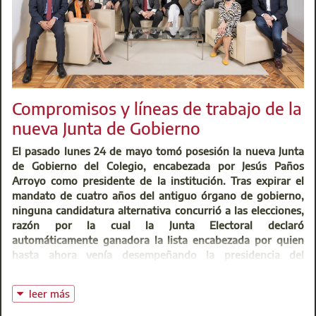
ha propuesto el contenido de varias ponencias con el
objetivo principal de contribuir a la formación de los
árbitros de consumo .
Dos jornadas básicas para los árbitros de reciente o
próxima incorporación a la Junta Arbitral Regional de
Consumo de la Comunidad de Madrid, para intervenir como
Compromisos y líneas de trabajo de la
vocales de los colegios arbitrales y de actualización y de
formación continua de para todos los árbitros de consumo.
nueva Junta de Gobierno
La libre disposición de las partes en el arbitraje de
El pasado lunes 24 de mayo tomó posesión la nueva Junta
consumo
- 15 de Junio a las 11h00
de Gobierno del Colegio, encabezada por Jesús Paños
Arroyo como presidente de la institución. Tras expirar el
Recursos contra los Laudos Arbitrales
- 23 de Junio a las
mandato de cuatro años del antiguo órgano de gobierno,
11h00
ninguna candidatura alternativa concurrió a las elecciones,
razón por la cual la Junta Electoral declaró
automáticamente ganadora la lista encabezada por quien
Mas información
hasta ahora venía desempeñando la presidencia del
Colegio.
En primer lugar, la nueva directiva del Colegio quiere
leer más
agradecer la confianza depositada por los colegiados y