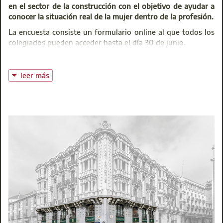
de servicios disponible para nuestros colegiados.
en el sector de la construcción con el objetivo de ayudar a
Estos servicios comprenden muy diversas vertientes:
conocer la situación real de la mujer dentro de la profesión.
desde las actividades programadas por el Gabinete de
La encuesta consiste un formulario online al que todos los
Orientación Profesional orientadas a la
colegiados pueden acceder hasta el día 30 de junio.
empleabilidad, hasta las asesorías de tipo laboral,
jurídica, sobre Seguridad y Salud o de carácter
Entre todos los participantes que cumplan los
requisitos de
tecnológico. Cabe mencionar también la
participación
se sortearán dos relojes inteligentes.
leer más
cumplimentación y tramitación gratuita de la
Acceso a la encuesta
Declaración de IRPF o el Plan de Ayudas al Colegiado.
Presencia institucional.
La presidencia y la nueva
Junta de Gobierno se comprometen a reforzar la
Consejo General de la Arquitectura Técnica
presencia institucional del Colegio como interlocutor
(CGATE)
de referencia en el ámbito de la edificación. Nuestro
@:
consejo@arquitectura-tecnica.com
objetivo es consolidar la interlocución con todos los
niveles de la Administración Pública, como ha sido
habitual durante los últimos años, y también con
asociaciones sectoriales, patronales y empresas. El
nuevo órgano de gobierno se compromete a afianzar
la presencia del Colegio en todos aquellos foros
llamados a marcar la agenda y tendencias de nuestra
actividad profesional.