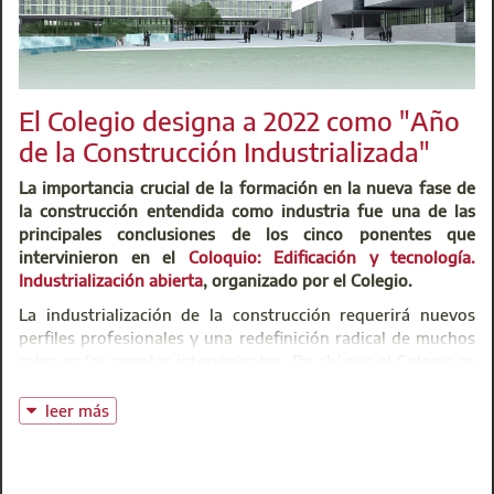
El Colegio designa a 2022 como "Año
de la Construcción Industrializada"
La importancia crucial de la formación en la nueva fase de
la construcción entendida como industria fue una de las
principales conclusiones de los cinco ponentes que
intervinieron en el
Coloquio: Edificación y tecnología.
Industrialización abierta
, organizado por el Colegio.
La industrialización de la construcción requerirá nuevos
perfiles profesionales y una redefinición radical de muchos
roles en los agentes intervinientes. De ahí que el Colegio se
haya convertido en una institución pionera con la puesta
en marcha del
Curso de Técnico Especialista en
leer más
Construcción Industrializada
, que ha alcanzado ya su
segunda edición. El curso, impartido por la
Fundación
Escuela de la Edificación
, ha sido diseñado por el
Hub