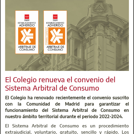
requiere, según Luis Fernández,
"un reaprendizaje de toda
la cadena de valor, incluidos promotores, constructoras,
aparejadores y operarios. La llegada de los fondos
europeos puede ser un marco ideal para la transformación
industrial de nuestro sector"
.
El Colegio renueva el convenio del
Sistema Arbitral de Consumo
El Colegio ha renovado recientemente el convenio suscrito
con la Comunidad de Madrid para garantizar el
funcionamiento del Sistema Arbitral de Consumo en
nuestro ámbito territorial durante el periodo 2022-2024.
El Sistema Arbitral de Consumo es un procedimiento
Artículos en Prensa relacionados con la Jornada:
extrajudicial, voluntario, gratuito, sencillo y rápido. Los