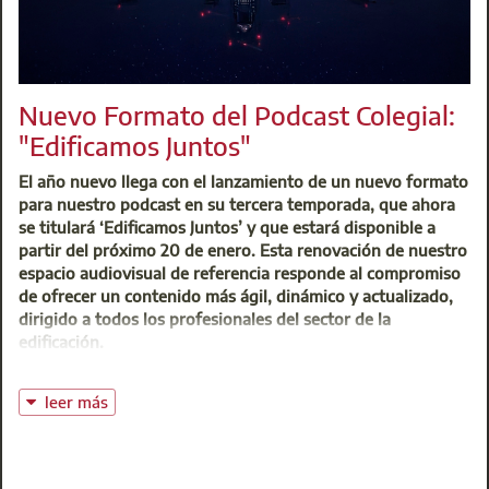
Centro de Atención Integral (CAI)
t: 91 701 45 00
@:
buzoninfo@aparejadoresmadrid.es
Nuevo Formato del Podcast Colegial:
"Edificamos Juntos"
El año nuevo llega con el lanzamiento de un nuevo formato
para nuestro podcast en su tercera temporada, que ahora
se titulará ‘Edificamos Juntos’ y que estará disponible a
partir del próximo 20 de enero. Esta renovación de nuestro
espacio audiovisual de referencia responde al compromiso
de ofrecer un contenido más ágil, dinámico y actualizado,
dirigido a todos los profesionales del sector de la
edificación.
¿Qué novedades trae este nuevo formato?
leer más
Frecuencia semanal:
ahora podrás disfrutar de un nuevo
episodio cada semana, con lo que te garantizas contenido
fresco y de interés constante.