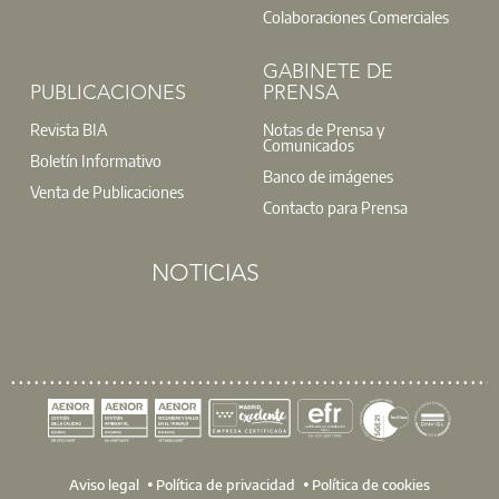
Colaboraciones Comerciales
GABINETE DE
PUBLICACIONES
PRENSA
Revista BIA
Notas de Prensa y
Comunicados
Boletín Informativo
Banco de imágenes
Venta de Publicaciones
Contacto para Prensa
NOTICIAS
Documento elaborado por el Gabinete Técnico del Colegio en
materiales empleados en los suelos radiantes, instalaciones
dimensional.
L
Aviso legal
Política de privacidad
Política de cookies