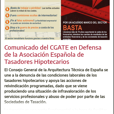
Curso de Experto en Construcción Industrializada.
La primera convocatoria de este nuevo año tendrá lugar el
Recuerda: es una sesión gratuita, exclusiva para colegiados
tramitación y retos de los data centers en la edificación.
Centro de Atención Integral (CAI)
Ins
t: 91 701 45 00
@:
buzoninfo@aparejadoresmadrid.es
Comunicado del CGATE en Defensa
de la Asociación Española de
Tasadores Hipotecarios
El Consejo General de la Arquitectura Técnica de España se
une a la denuncia de las condiciones laborales de los
tasadores hipotecarios y apoya las acciones de
reivindicación programadas, dado que se viene
produciendo una situación de infravaloración de los
servicios profesionales y abuso de poder por parte de las
Sociedades de Tasación.
La tasación es una parte fundamental a la hora de facilitar