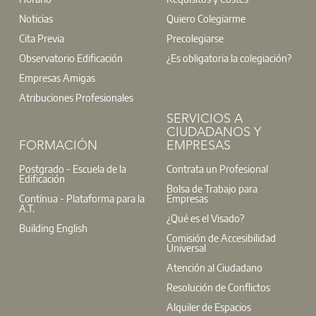
del incumplimiento recurrente de los objetivos de coste, plazo
Noticias
Quiero Colegiarme
evolución del rol del contratista general.
Cita Previa
Precolegiarse
Ins
Observatorio Edificación
¿Es obligatoria la colegiación?
Empresas Amigas
Atribuciones Profesionales
SERVICIOS A
CIUDADANOS Y
FORMACIÓN
EMPRESAS
Postgrado - Escuela de la
Contrata un Profesional
Edificación
Bolsa de Trabajo para
Contínua - Plataforma para la
Empresas
A.T.
¿Qué es el Visado?
Building English
Comisión de Accesibilidad
Universal
Atención al Ciudadano
Resolución de Conflictos
Alquiler de Espacios