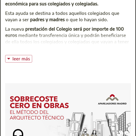
González de la Horra con su sección “Sabías que…”, en la
económica para sus colegiados y colegiadas.
que nos desvela muchas curiosidades de la profesión. Por
Esta ayuda se destina a todos aquellos colegiados que
último, “Lo que no se ve”, con Sergio Rodríguez, una
vayan a ser
padres y madres
o que lo hayan sido.
sección dedicada a estructuras y conocimientos técnicos.
La nueva
prestación del Colegio será por importe de 100
euros
mediante transferencia única y podrán beneficiarse
Centro de Atención Integral (CAI)
de ella todos los colegiados y colegiadas que vayan a tener
t: 91 701 45 00
un
hijo por nacimiento u adopción
.
@:
buzoninfo@aparejadoresmadrid.es
Normativa y requisitos de la Ayuda
leer más
Desde Aparejadores Madrid felicitamos por anticipado a
quienes estén aguardando la llegada de un nuevo miembro
a sus familias.
Servicio de Atención al Colegiado (SAC)
t: 91 701 45 00
@:
buzoninfo@aparejadoresmadrid.es