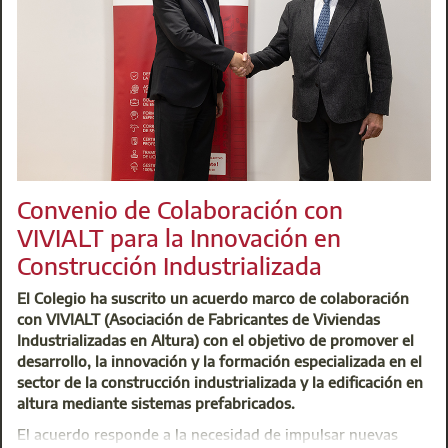
Si aún no la tienes, continúa disponible en la recepción d
tercero para que la recoja. También la enviamos a domicilio
L
Convenio de Colaboración con
VIVIALT para la Innovación en
Construcción Industrializada
El Colegio ha suscrito un acuerdo marco de colaboración
con VIVIALT (Asociación de Fabricantes de Viviendas
Industrializadas en Altura) con el objetivo de promover el
desarrollo, la innovación y la formación especializada en el
sector de la construcción industrializada y la edificación en
altura mediante sistemas prefabricados.
El acuerdo responde a la necesidad de impulsar nuevas
El Colegio ha firmado un acuerdo con Iberdrola para conver