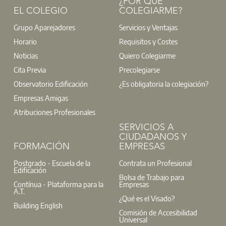
¿POR QUÉ
EL COLEGIO
COLEGIARME?
Grupo Aparejadores
Servicios y Ventajas
Horario
Requisitos y Costes
Noticias
Quiero Colegiarme
Cita Previa
Precolegiarse
Observatorio Edificación
¿Es obligatoria la colegiación?
Un año más, ofrecemos a todos nuestros colegiados
Empresas Amigas
la posibilidad de cumplimentar y tramitar
Atribuciones Profesionales
gratuitamente la Declaración de la Renta, gracias a
nuestro acuerdo de colaboración con el Colegio de
SERVICIOS A
Gestores Administrativos de Madrid. El servicio se
CIUDADANOS Y
prestará hasta el próximo
22 de junio
, mediante
cita
FORMACIÓN
EMPRESAS
previa
.
Postgrado - Escuela de la
Contrata un Profesional
Edificación
Leer más
Bolsa de Trabajo para
Contínua - Plataforma para la
Empresas
A.T.
¿Qué es el Visado?
Building English
Comisión de Accesibilidad
Universal