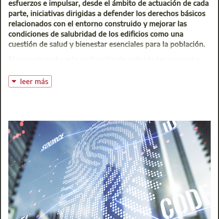
esfuerzos e impulsar, desde el ámbito de actuación de cada
parte, iniciativas dirigidas a defender los derechos básicos
relacionados con el entorno construido y mejorar las
condiciones de salubridad de los edificios como una
cuestión de salud y bienestar esenciales para la población.
El acuerdo incluye la realización de actividades conjuntas
como la organización de jornadas temáticas puntuales, la
elaboración de una guía de aplicación y evaluación, la
leer más
convocatoria de un concurso de proyectos con equipos
interdisciplinares y la promoción de la investigación para la
consecución de los objetivos del acuerdo.
SOCISALUD, una entidad sin ánimo de lucro que tiene entre
sus fines profundizar en el conocimiento de la salud en la
Comunidad de Madrid, participará en las reuniones de la
Comisión de Trabajo de Arquitectura y Salud del Colegio.
También colaborará en sesiones formativas dirigidas a los
colegiados y aportará su visión sobre los retos que
imponen los nuevos modelos habitacionales y su
adaptación a las necesidades sociales. Por su parte, el
Colegio diseñará actuaciones formativas dirigidas a los
colegiados en colaboración con los expertos de SOCISALUD