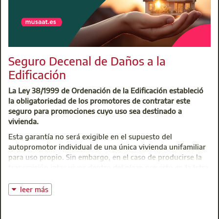
Seguro Decenal de Daños a la
Edificación
La Ley 38/1999 de Ordenación de la Edificación estableció
la obligatoriedad de los promotores de contratar este
seguro para promociones cuyo uso sea destinado a
vivienda.
Esta garantía no será exigible en el supuesto del
autopromotor individual de una única vivienda unifamiliar
para uso propio. Sin embargo, en el caso de producirse la
transmisión inter vivos dentro del plazo previsto en la letra
a) del artº. 17.1, el autopromotor, salvo pacto en contrario,
quedará obligado a contratar la garantía a que se refiere el
leer más
párrafo anterior (seguro decenal de daños) por el tiempo
que reste para completar los diez años.