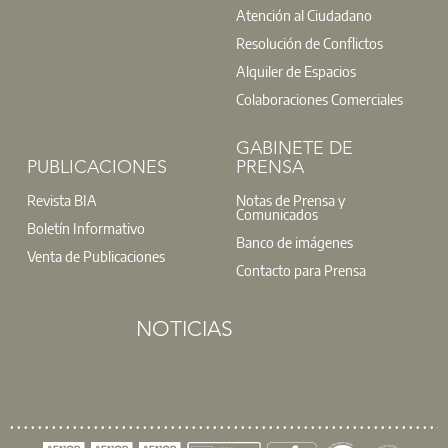
Atención al Ciudadano
Resolución de Conflictos
Alquiler de Espacios
Colaboraciones Comerciales
GABINETE DE
PUBLICACIONES
PRENSA
El Colegio y MUSAAT han organizado el
próximo
lunes 12 de junio
una jornada informativa sobre la
Revista BIA
Notas de Prensa y
Comunicados
responsabilidad derivada de actuaciones para la
Boletín Informativo
Banco de imágenes
mejora de la eficiencia energética, la edificación
Venta de Publicaciones
sostenible y su aseguramiento. Será
a las 19h00
en
Contacto para Prensa
nuestra sede. Ven.
Sorteamos un curso de Agentes
Rehabilitadores
.
NOTICIAS
Leer más