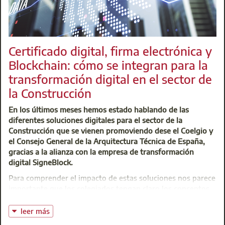
orientadas a avanzar en la construcción y rehabilitación de
edificios saludables. Asimismo, nuestra institución
elaborará materiales formativos y cederá de forma gratuita
los espacios del Colegio para las reuniones de trabajo y
Certificado digital, firma electrónica y
actividades formativas coordinadas con SOCISALUD y
Blockchain: cómo se integran para la
promoverá la evaluación de las actuaciones realizadas.
transformación digital en el sector de
la Construcción
Centro de Atención Integral (CAI)
En los últimos meses hemos estado hablando de las
t: 91 701 45 00
diferentes soluciones digitales para el sector de la
@:
buzoninfo@aparejadoresmadrid.es
Construcción que se vienen promoviendo dese el Coelgio y
el Consejo General de la Arquitectura Técnica de España,
gracias a la alianza con la empresa de transformación
digital SigneBlock.
Para comprender el impacto de estas soluciones nos parece
importante que los colegiados tengan claro los conceptos
de certificado digital y firma electrónica y cómo estos se
relacionan con la tecnología Blockchain. Teniendo en
leer más
cuenta que son mecanismos base de dichas herramientas y