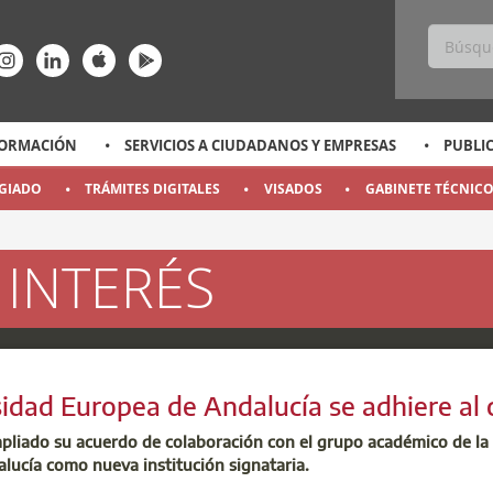
ss
ace-rrss
enlace-rrss
enlace-rrss
enlace-rrss
enlace-rrss
ORMACIÓN
SERVICIOS A CIUDADANOS Y EMPRESAS
PUBLI
EGIADO
TRÁMITES DIGITALES
VISADOS
GABINETE TÉCNIC
 INTERÉS
a
a
a
a
a
a
a
a
a
a
idad Europea de Andalucía se adhiere al 
mpliado su acuerdo de colaboración con el grupo académico de la
lucía como nueva institución signataria.