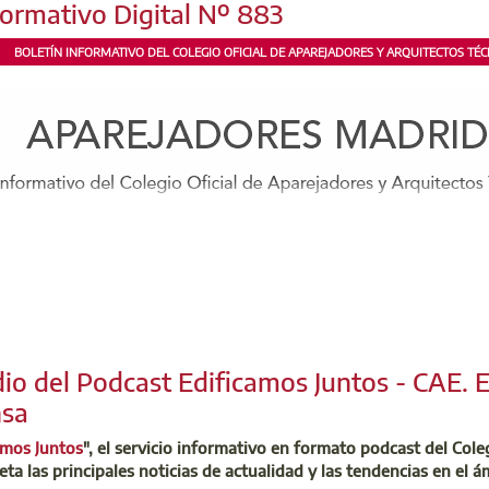
formativo Digital Nº 883
ultura@aparejadoresmadrid.es
BOLETÍN INFORMATIVO DEL COLEGIO OFICIAL DE APAREJADORES Y ARQUITECTOS TÉCN
iércoles 4 de marzo, a las 18h00, celebraremos una jornada dedi
 Obra (SAGA). Durante el evento se presentará el servicio y sus 
adas de los accidentes laborales en la construcción. Además, se 
ue han utilizado el servicio. Te esperamos.
Leer más
io del Podcast Edificamos Juntos - CAE. 
sa
amos Juntos
", el servicio informativo en formato podcast del Col
eta las principales noticias de actualidad y las tendencias en el á