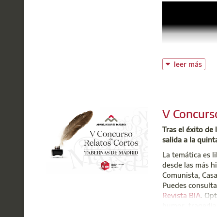
Centr
t: 91
@:
b
leer más
V Concurs
Tras el éxito de
salida a la quin
La temática es 
desde las más hi
Comunista, Casa 
Puedes consultar
Revista BIA
. Opt
humor, tragedia