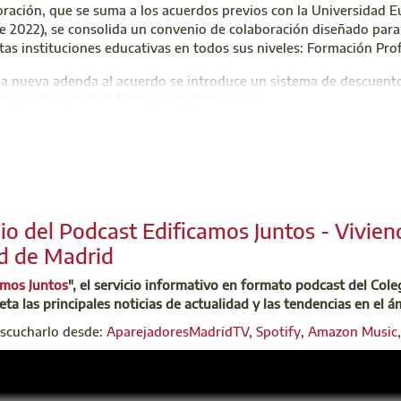
ración, que se suma a los acuerdos previos con la Universidad E
 2022), se consolida un convenio de colaboración diseñado para fa
as instituciones educativas en todos sus niveles: Formación Pro
a nueva adenda al acuerdo se introduce un sistema de descuento
luye la Universidad Europea de Andalucía:
esencial:
los colegiados accederán a una
bonificación del 10% sobre 
senciales
. Esta reducción no será aplicable a programas de especiali
line:
el convenio incorpora una nueva prestación consistente en un
ial vigente para titulaciones impartidas en modalidad telemática
. 
ogramas online, con la exclusión también de algunos programas espe
io del Podcast Edificamos Juntos - Viviend
d de Madrid
ón del acuerdo refleja una vez más el compromiso de Aparejadores
sional de sus miembros, favoreciendo su especialización en centr
amos Juntos
", el servicio informativo en formato podcast del Col
eta las principales noticias de actualidad y las tendencias en el á
ción acceder acceder a este formulario específico de la UE para 
escucharlo desde:
AparejadoresMadridTV
,
Spotify
,
Amazon Music
rsidad Europea de Andalucía
ecorporate@universidadeuropea.es