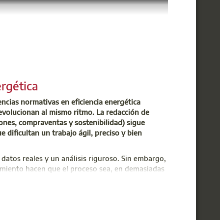
ergética
encias normativas en eficiencia energética
evolucionan al mismo ritmo. La redacción de
iones, compraventas y sostenibilidad) sigue
 dificultan un trabajo ágil, preciso y bien
datos reales y un análisis riguroso. Sin embargo,
cimiento hacen que el proceso sea, en demasiadas
ca en el marco del Máster Universitario en Nuevas
dad. Las diferentes administraciones estudian
tiene como objetivo identificar:
lejos de mitigarse, parece ir en aumento. Sara