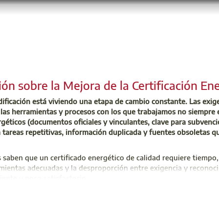
ión sobre la Mejora de la Certificación En
edificación está viviendo una etapa de cambio constante. Las exig
las herramientas y procesos con los que trabajamos no siempre 
rgéticos (documentos oficiales y vinculantes, clave para subvenc
tareas repetitivas, información duplicada y fuentes obsoletas que
saben que un certificado energético de calidad requiere tiempo, 
ramientas adecuadas y la desproporción entre exigencia y recono
ciente y poco satisfactorio.
vestigación (desarrollada por Xasmin Lema Rey, Arquitecta Técni
enda asequible es una de las mayores preocupaciones de la socie
iciencia Energética en Edificación de la Universidad de Alicante) 
os a un problema que arrastramos ya desde hace mucho tiempo y, 