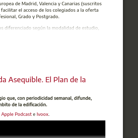
uropea de Madrid, Valencia y Canarias (suscritos
cilitar el acceso de los colegiados a la oferta
fesional, Grado y Postgrado.
s diferenciado según la modalidad de estudio,
las tasas de docencia en cualquiera de las
zación avanzada ni a estudios de doctorado.
 descuento adicional del
5% acumulable al
Esta beneficio se aplicará a los miembros que se
cíficos.
a Asequible. El Plan de la
 Madrid por facilitar la formación continua y el
os universitarios de calidad contrastada.
egio que, con periodicidad semanal, difunde,
mbito de la edificación.
colegiados.
,
Apple Podcast
e
Ivoox
.