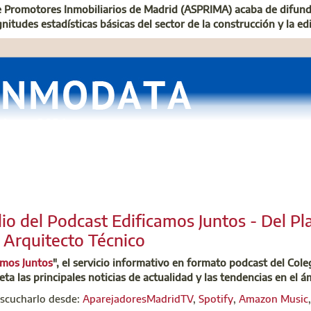
e Promotores Inmobiliarios de Madrid (ASPRIMA) acaba de difundi
nitudes estadísticas básicas del sector de la construcción y la edi
 de Edificamos Juntos vamos a repasar la evolución de una herra
Arquitectos Técnicos de Madrid a mediados de 2025. Se trata de
tre colegiados y personas, empresas o colectivos que necesitan l
ía. Para hablarnos de su funcionamiento y de su experiencia de u
res pero que hacen uso de AM360 desde ambas posiciones, la pr
io del Podcast Edificamos Juntos - Del Pl
mo contratante para proyectos públicos de la Comunidad de Mad
 Arquitecto Técnico
mpañan Rubén Sánchez, con su habitual selección de noticias so
cción “Sabías que…”, nos informa sobre las competencias específi
amos Juntos
", el servicio informativo en formato podcast del Col
os desvela “Lo que no se ve” de los edificios en su sección dedic
eta las principales noticias de actualidad y las tendencias en el á
escucharlo desde:
AparejadoresMadridTV
,
Spotify
,
Amazon Music