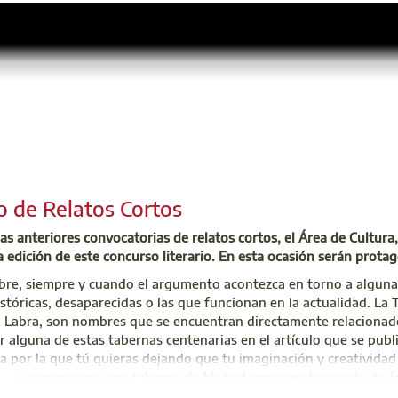
o de Atención Integral (CAI)
 701 45 00
uzoninfo@aparejadoresmadrid.es
o de Relatos Cortos
 las anteriores convocatorias de relatos cortos, el Área de Cultura
ta edición de este concurso literario. En esta ocasión serán prota
libre, siempre y cuando el argumento acontezca en torno a algun
stóricas, desaparecidas o las que funcionan en la actualidad. La
Labra, son nombres que se encuentran directamente relacionados 
 alguna de estas tabernas centenarias en el artículo que se publ
a por la que tú quieras dejando que tu imaginación y creatividad l
.... y siempre con una taberna de Madrid como protagonista de f