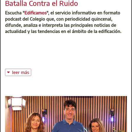
Batalla Contra el Ruido
Escucha "
Edificamos
", el servicio informativo en formato
podcast del Colegio que, con periodicidad quincenal,
difunde, analiza e interpreta las principales noticias de
actualidad y las tendencias en el ámbito de la edificación.
leer más
Para el tema de hoy, la acústica en los edificios, contamos
con la participación de Nacho Ramón, responsable Técnico
Acústica en BMI España. El exceso de ruido es un factor de
riesgo para la salud y la contaminación acústica una
realidad preocupante sobre todo en entornos urbanos.
Afortunadamente, hay soluciones que mitigan y hasta
eliminan el problema del ruido en los espacios habitados.