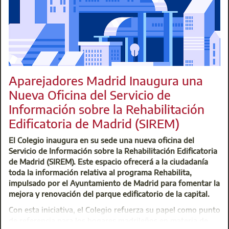
reforzado, enriquecido y modernizado su versión digital,
del fotógrafo profesional Jorge Relancio Menéndez. Ven y 
consultable en línea y descargable para todos los
L
interesados a través de Internet.
Centro de Atención Integral (CAI)
t: 91 701 45 00
Aparejadores Madrid Inaugura una
@:
buzoninfo@aparejadoresmadrid.es
Nueva Oficina del Servicio de
Información sobre la Rehabilitación
Edificatoria de Madrid (SIREM)
El Colegio inaugura en su sede una nueva oficina del
Servicio de Información sobre la Rehabilitación Edificatoria
de Madrid (SIREM). Este espacio ofrecerá a la ciudadanía
toda la información relativa al programa Rehabilita,
impulsado por el Ayuntamiento de Madrid para fomentar la
mejora y renovación del parque edificatorio de la capital.
Del 9 al 20 de junio los colegiados en situación económica 
Con esta iniciativa, el Colegio refuerza su papel como punto
Ayudas. Este programa ofrece bonificaciones en las cuotas 
de referencia para los hogares madrileños en materia de
Profesional, formación gratuita o subvencionada y acceso 