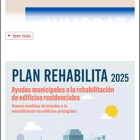
responsable de la Oficina de Gestión de Ayudas a la
Rehabilitación del propio Colegio,
son los conductores del
podcast
,
un espacio de referencia de
información y debate
para la profesión y los agentes de la edificación
. Al mismo
tiempo, el programa
acerca y hace comprensibles para la
leer más
ciudadanía en general los retos y desafíos que afronta el
sector de la vivienda
en momentos de crítica importancia
como el actuales.
Edificamos
, el podcast de la arquitectura técnica,
complementa la ya amplia oferta informativa en esta
materia del Colegio de Aparejadores de Madrid.
Recientemente la institución comenzó a emitir un
informativo audiovisual semanal a través de
Aparejadores
Madrid TV
, el canal informativo del Colegio en la
plataforma YouTube
. Además,
BIA, la revista trimestral
de
los aparejadores de Madrid, lleva ya una larguísima
andadura de 320 números de cita ininterrumpida con todos
sus lectores en formato impreso, y recientemente ha
reforzado, enriquecido y modernizado su versión digital,
consultable en línea y descargable para todos los
interesados a través de Internet.