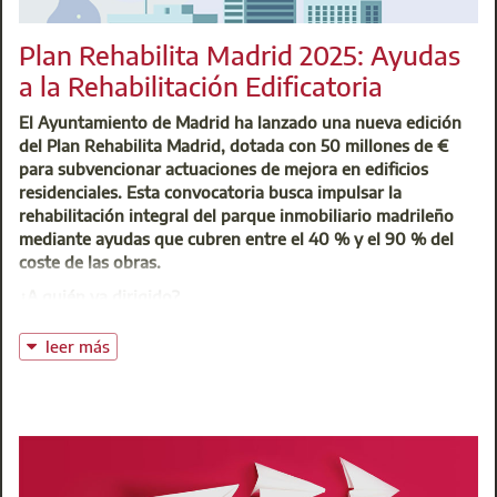
Plan Rehabilita Madrid 2025: Ayudas
Centro de Atención Integral (CAI)
a la Rehabilitación Edificatoria
t: 91 701 45 00
@:
buzoninfo@aparejadoresmadrid.es
El Ayuntamiento de Madrid ha lanzado una nueva edición
del Plan Rehabilita Madrid, dotada con 50 millones de €
para subvencionar actuaciones de mejora en edificios
residenciales. Esta convocatoria busca impulsar la
rehabilitación integral del parque inmobiliario madrileño
mediante ayudas que cubren entre el 40 % y el 90 % del
coste de las obras.
¿A quién va dirigido?
Pueden solicitar las ayudas:
leer más
Comunidades de propietarios o mancomunidades
Propietarios únicos de edificios residenciales
Sociedades cooperativas de propietarios
Los edificios deben estar construidos antes de 1998, tener