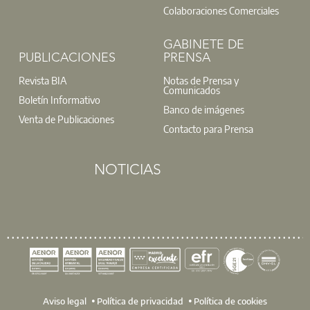
Colaboraciones Comerciales
GABINETE DE
PUBLICACIONES
PRENSA
Revista BIA
Notas de Prensa y
Comunicados
Boletín Informativo
Banco de imágenes
Venta de Publicaciones
Contacto para Prensa
Organizamos un evento para que puedas convertir presupue
La sesión, que se impartirá mediante
streaming
el 11 de jun
NOTICIAS
comunicar valor más allá del precio y evitar errores que alej
Ins
Aviso legal
Política de privacidad
Política de cookies