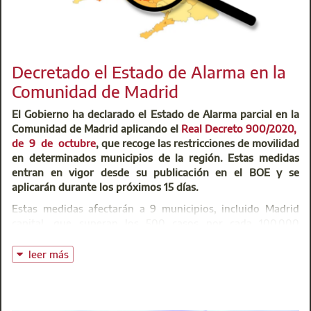
normativa de aplicación, que sigue estando vigente y se ve
complementada por las nuevas medidas sanitarias.
Resumen de la Documentación básica sobre gestión
preventiva frente al Covid-19
Decretado el Estado de Alarma en la
Comunidad de Madrid
Centro de Atención Integral (CAI)
El Gobierno ha declarado el Estado de Alarma parcial en la
@:
buzoninfo@aparejadoresmadrid.es
Comunidad de Madrid aplicando el
Real Decreto 900/2020,
de 9 de octubre
, que recoge las restricciones de movilidad
en determinados municipios de la región. Estas medidas
entran en vigor desde su publicación en el BOE y se
aplicarán durante los próximos 15 días.
Estas medidas afectarán a 9 municipios, incluido Madrid
capital, que superan los 500 casos por cada 100.000
habitantes, serán confinanaos perimetralmente y se
aplicarán las mismas restricciones impuestas en la
Orden
leer más
1273/2020, de 1 de octubre
, de la Consejería de Sanidad.
Estos son los municipios madrileños que se verán
afectados por las restricciones: