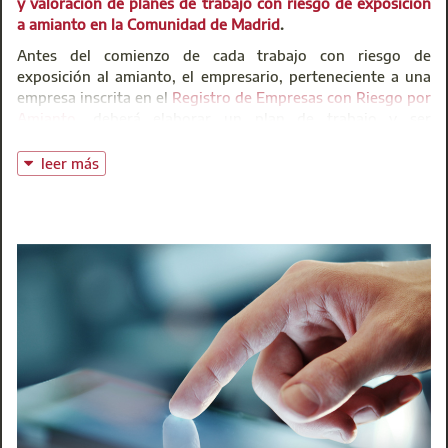
y valoración de planes de trabajo con riesgo de exposición
a amianto en la Comunidad de Madrid
.
Antes del comienzo de cada trabajo con riesgo de
exposición al amianto, el empresario, perteneciente a una
empresa inscrita en el
Registro de Empresas con Riesgo por
Amianto
, deberá elaborar un plan de trabajo y ser
aprobado por la autoridad laboral de la Comunidad de
Madrid.
leer más
Esta publicación trata de establecer y aclara todo el
proceso para la tramitación ante la Administración de los
planes de trabajo.
Ver la Guía
Asesoría de Seguridad y Salud
t: 91 701 45 00
@:
asesorias@aparejadoresmadrid.es