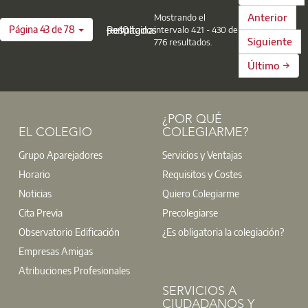
Registro de Apoderamientos
Anterior
Mostrando el
Página 43 de 78
— 10 Resultados por página
intervalo 421 - 430 de
Toda la información detallada para realizar los trámites y
Siguiente
776 resultados.
darse de alta en estos servicios se encuentra disponible en
Último →
la página web
www.agenciatributaria.es
Sede Electrónica de la Agencia Tributaria
¿POR QUÉ
www.agenciatributaria.es
EL COLEGIO
COLEGIARME?
Grupo Aparejadores
Servicios y Ventajas
Horario
Requisitos y Costes
Noticias
Quiero Colegiarme
Cita Previa
Precolegiarse
Observatorio Edificación
¿Es obligatoria la colegiación?
Empresas Amigas
Atribuciones Profesionales
SERVICIOS A
CIUDADANOS Y