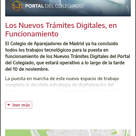
Los Nuevos Trámites Digitales, en
Funcionamiento
El Colegio de Aparejadores de Madrid ya ha concluido
todos los trabajos tecnológicos para la puesta en
funcionamiento de los Nuevos Trámites Digitales del Portal
del Colegiado, que estará operativo a lo largo de la tarde
del 10 de noviembre.
La puesta en marcha de este nuevo espacio de trabajo
completa la decidida estrategia de digitalización del
Colegio, una vez concluida
la remodelación de la página
web
y la presentación, hace solo unos meses, de su
renovada aplicación
APParejadores 2.0
para dispositivos
leer más
móviles.
El nuevo Portal del Colegiado, con un renovado sistema de
tramitación digital, se encuentra en fase interna de pruebas
para comprobar su óptimo funcionamiento. Se trata de una