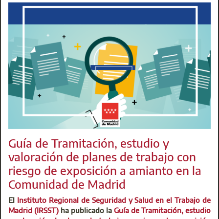
contacto
buzoninfocau@aparejadoresmadrid.es
.
Comisión de Accesibilidad
@:
buzoninfocau@aparejadoresmadrid.es
Guía de Tramitación, estudio y
valoración de planes de trabajo con
riesgo de exposición a amianto en la
Comunidad de Madrid
El
Instituto Regional de Seguridad y Salud en el Trabajo de
Madrid (IRSST)
ha publicado la
Guía de Tramitación, estudio