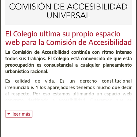
El Colegio ultima su propio espacio
web para la Comisión de Accesibilidad
La Comisión de Accesibilidad continúa con ritmo intenso
todos sus trabajos. El Colegio está convencido de que esta
preocupación es consustancial a cualquier planeamiento
urbanístico racional.
Es calidad de vida. Es un derecho constitucional
irrenunciable. Y los aparejadores tenemos mucho que decir
al respecto. Por eso estamos ultimando un espacio web
concreto destinado a accesibilidad. Queremos que se
convierta en un observatorio de referencia.
leer más
Atento, porque llegarán novedades!!!
Mientras tanto, si tienes alguna consulta que quieras
dirigirnos puedes hacerlo a través de nuestra dirección de