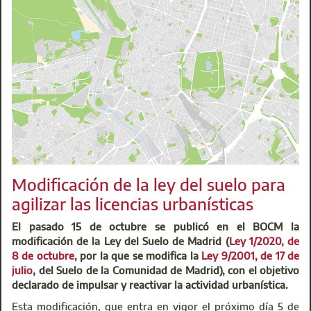
revolución completa respecto al sistema existente
. Según el
equipo responsable del portal, "la nueva concepción
informática permitirá
operar de una forma más fácil e
intuitiva
, mucho más amigable".
Dos son las principales novedades. En primer lugar, ya es
posible el alta digital a través de esta nueva plataforma. Un
arquitecto técnico, con su firma electrónica y en un plazo
incluso más corto que de forma presencial, se podrá dar de
alta en el Colegio. La otra novedad fundamental es que
pueden visar trabajos a través de esta nueva plataforma no
solamente colegiados de Madrid, sino de otras
demarcaciones. Junto a estas, hay otras importantes
Modificación de la ley del suelo para
novedades que explicaremos tras su entrada en
agilizar las licencias urbanísticas
funcionamiento.
Pero, por encima de todo, destaca la forma fácil e intuitiva
El pasado 15 de octubre se publicó en el BOCM la
con la que el colegiado interactuará desde su ordenador. Se
modificación de la Ley del Suelo de Madrid (
Ley 1/2020, de
ha desarrollado un sistema que guía al usuario mediante
8 de octubre
, por la que se modifica la
Ley 9/2001, de 17 de
ayudas a la hora de afrontar los trámites que deba
julio
, del Suelo de la Comunidad de Madrid), con el objetivo
cumplimentar. El portal, mediante un sistema predictivo,
declarado de impulsar y reactivar la actividad urbanística.
irá rellenando buena parte de la información repetitiva que
Esta modificación, que entra en vigor el próximo día 5 de