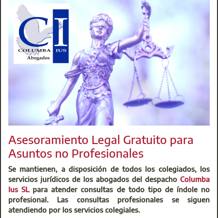
Madrid capital
Alcobendas
Alcorcón
Fuenlabrada
Getafe
Leganés
Móstoles
Parla
Asesoramiento Legal Gratuito para
Asuntos no Profesionales
Torrejón de Ardoz
Se mantienen, a disposición de todos los colegiados, los
Se premite la entrada y salida de personas en esos
servicios jurídicos de los abogados del despacho
Columba
municipios para aquellos desplazamientos adecuadamente
Ius SL
para atender consultas de todo tipo de índole no
justificados que se produzcan por alguno de los siguientes
profesional. Las consultas profesionales se siguen
motivos:
atendiendo por los servicios colegiales.
Asistencia a centros, servicios y establecimientos