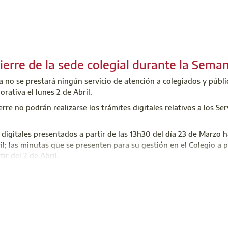
o de Atención Integral - CAI
 701 45 00
ai@aparejadoresmadrid.es
Cierre de la sede colegial durante la Sema
no se prestará ningún servicio de atención a colegiados y públi
orativa el lunes 2 de Abril.
ierre no podrán realizarse los trámites digitales relativos a los S
digitales presentados a partir de las 13h30 del día 23 de Marzo has
ril; las minutas que se presenten para su gestión en el Colegio a 
ir del 2 de Abril.
ica de Tramitación (STT)
, la
Agencia de Certificación Profesional
s servicios entre el 26 de Marzo y el 1 de Abril.
o de Atención Integral - CAI
 701 45 00