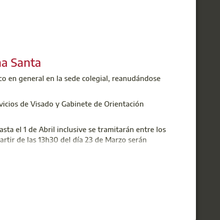
na Santa
co en general en la sede colegial, reanudándose
ervicios de Visado y Gabinete de Orientación
ta el 1 de Abril inclusive se tramitarán entre los
partir de las 13h30 del día 23 de Marzo serán
 (ACP)
y
STA Correduría de Seguros
también