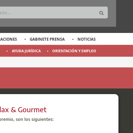
CACIONES
GABINETE PRENSA
NOTICIAS
O
AYUDA JURÍDICA
ORIENTACIÓN Y EMPLEO
elax & Gourmet
remio, son los siguientes: