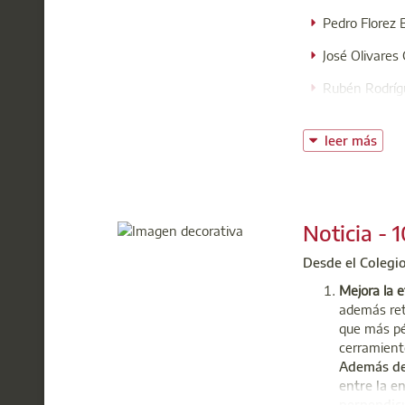
Pedro Florez B
José Olivares 
Rubén Rodrígu
Juan José Gonz
leer más
El objetivo del
sugerencias de l
Noticia - 
Cons
t: 91
Desde el Colegio
@:
c
Mejora la e
además reti
que más pé
cerramient
Además de 
entre la en
perpendic