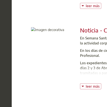
leer más
Centr
t: 91
@:
c
Noticia - 
En Semana Santa 
la actividad corp
En los días de c
Profesional.
Los expedientes 
días 2 y 3 de Ab
tramitadas a part
La
Sociedad Técn
interrumpirán su
leer más
Centr
t: 91