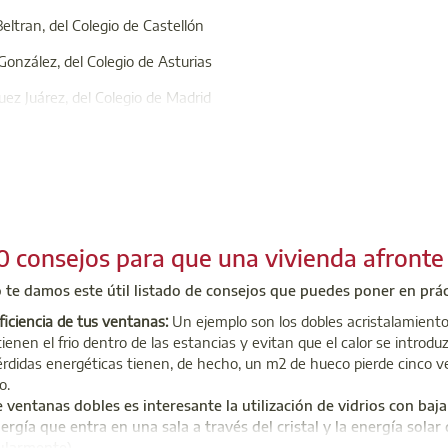
eltran, del Colegio de Castellón
González, del Colegio de Asturias
ez Juárez, del Colegio de Madrid
ález Sola, del Colegio de Asturias
 cuestionario, que han respondido más de 2.200 personas, era co
os colegiados para mejorar la revista CERCHA y adaptarla a sus 
10 consejos para que una vivienda afronte 
ejo General
 570 55 88
 te damos este útil listado de consejos que puedes poner en prác
onsejo@arquitectura-tecnica.com
ficiencia de tus ventanas:
Un ejemplo son los dobles acristalamientos,
enen el frio dentro de las estancias y evitan que el calor se introd
rdidas energéticas tienen, de hecho, un m2 de hueco pierde cinco v
o.
ventanas dobles es interesante la utilización de vidrios con baja 
ergía que entra en una sala a través del cristal y la energía solar 
ularmente).