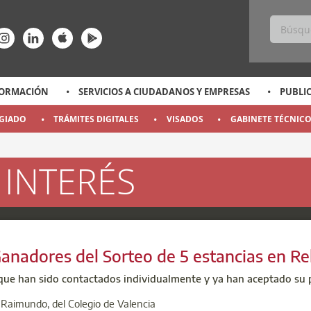
ss
ace-rrss
enlace-rrss
enlace-rrss
enlace-rrss
enlace-rrss
ORMACIÓN
SERVICIOS A CIUDADANOS Y EMPRESAS
PUBLI
EGIADO
TRÁMITES DIGITALES
VISADOS
GABINETE TÉCNIC
 INTERÉS
a
a
a
a
a
a
a
a
Ganadores del Sorteo de 5 estancias en R
que han sido contactados individualmente y ya han aceptado su p
 Raimundo, del Colegio de Valencia