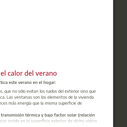
nocer de primera mano las opiniones y
necesidades.
el calor del verano
tica este verano en el hogar:
 que no sólo evitan los ruidos del exterior sino que
uzca. Las ventanas son los elementos de la vivienda
eces más energía que la misma superficie de
transmisión térmica y bajo factor solar (relación
que incide en la superficie exterior de dicho vidrio