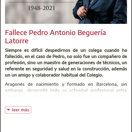
Fallece Pedro Antonio Beguería
Latorre
Siempre es difícil despedirnos de un colega cuando ha
fallecido, en el caso de Pedro, no solo fue un compañero de
profesión, sino un maestro de generaciones de técnicos, un
referente en seguridad y salud en la construcción, además
un un amigo y colaborador habitual del Colegio.
Aragonés de nacimiento y formado en Barcelona, sin
embargo, desarrolló toda su actividad profesional entre
nosotros, en esta ciudad que le acogió y donde se vinculó a
nuestro Colegio en el año 1974.
leer más
Pedro siempre fue un trabajador infatigable y una mente
inquieta. Son innumerables las obras en las que ha
intervenido, así como sus publicaciones especializadas,
llegando a desarrollar uno de los primeros programas para