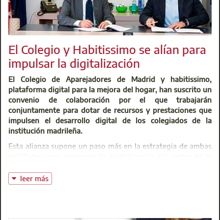
El Colegio y Habitissimo se alían para
impulsar la digitalización
El Colegio de Aparejadores de Madrid y habitissimo,
plataforma digital para la mejora del hogar, han suscrito un
convenio de colaboración por el que trabajarán
conjuntamente para dotar de recursos y prestaciones que
impulsen el desarrollo digital de los colegiados de la
institución madrileña.
Esta alianza supone un paso más en la estrategia de ambas
entidades para promover la digitalización del sector de la
construcción, tradicionalmente muy rezagado en este
proceso de transformación.
leer más
El Colegio, precursor de la digitalización del colectivo, lleva
años trabajando en esta línea con proyectos de formación y
divulgación de herramientas clave. Según su director