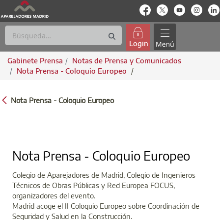
enlace-rrss
enlace-rrss
enlace-rrs
enlac
Login
Gabinete Prensa
Notas de Prensa y Comunicados
Nota Prensa - Coloquio Europeo
/
NOTA PRENSA - COLOQUIO EUROPEO
Nota Prensa - Coloquio Europeo
Nota Prensa - Coloquio Europeo
Colegio de Aparejadores de Madrid, Colegio de Ingenieros
Técnicos de Obras Públicas y Red Europea FOCUS,
organizadores del evento.
Madrid acoge el II Coloquio Europeo sobre Coordinación de
Seguridad y Salud en la Construcción.