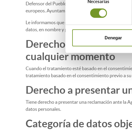
Necesarias
de
Defensor del Pueblo y otras Instituciones de control
consentimiento
europeos. Ayuntamientos, Entidades Colaboradoras y
Le informamos que el Colegio de Aparejadores y Arqu
datos, en nombre y por cuenta de la DG de Vivienda 
Denegar
Derecho a retirar el c
cualquier momento
Cuando el tratamiento esté basado en el consentimient
tratamiento basado en el consentimiento previo a su 
Derecho a presentar un
Tiene derecho a presentar una reclamación ante la 
datos personales.
Categoría de datos obj