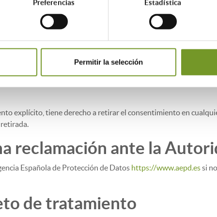
Preferencias
Estadística
, especialmente de la AGE y órganos de la Unión Europea a efectos 
 Ministerio de Fomento. Interesados en el procedimiento.
itectos Técnicos de Madrid como Oficina de Rehabilitación, actúa
y Rehabilitación
Permitir la selección
onsentimiento prestado para e
o explícito, tiene derecho a retirar el consentimiento en cualquier
retirada.
a reclamación ante la Autori
Agencia Española de Protección de Datos
https://www.aepd.es
si n
eto de tratamiento