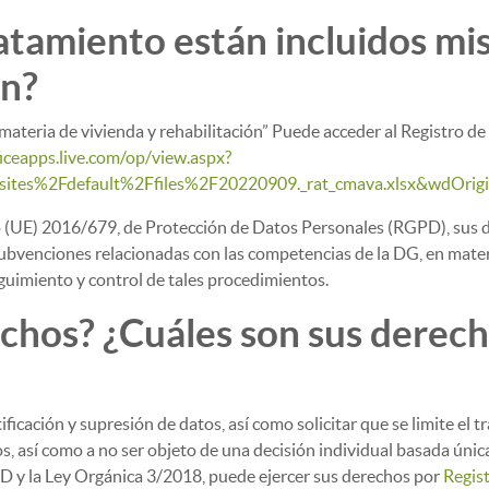
atamiento están incluidos mi
án?
ateria de vivienda y rehabilitación” Puede acceder al Registro de
ficeapps.live.com/op/view.aspx?
tes%2Fdefault%2Ffiles%2F20220909._rat_cmava.xlsx&wdOr
 (UE) 2016/679, de Protección de Datos Personales (RGPD), sus dat
ubvenciones relacionadas con las competencias de la DG, en mater
Seguimiento y control de tales procedimientos.
chos? ¿Cuáles son sus derecho
ctificación y supresión de datos, así como solicitar que se limite el
tos, así como a no ser objeto de una decisión individual basada úni
PD y la Ley Orgánica 3/2018, puede ejercer sus derechos por
Regist