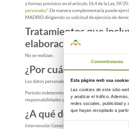
y formas previstos en el artículo 16.4 de la Ley 39/2
personales
”. De manera complementaria puede ejerci
MADRID dirigiendo su solicitud de ejercicio de derec
Tratamientos que inclu
elaboración de perfiles,
No se realizan.
Consentimiento
¿Por cuánto tiempo co
Esta página web usa cookie
Los datos personales proporcionados se conservarán 
Las cookies de este sitio we
Periodo indeterminado. Los datos se mantendrán duran
y analizar el tráfico. Ademá
responsabilidades que se pudieran derivar de dicha fi
redes sociales, publicidad y
que hayan recopilado a parti
¿A qué destinatarios s
Selección
Intervención General, Tesorería General y otros órga