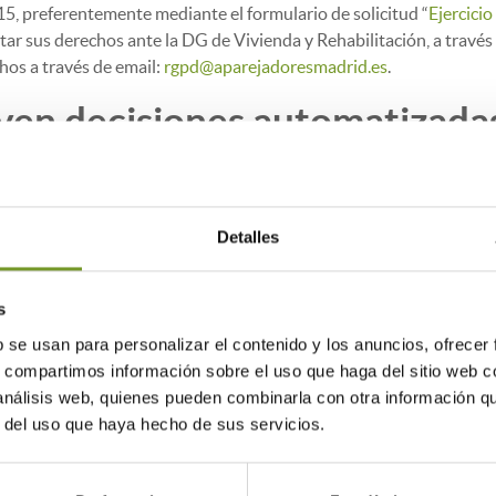
015, preferentemente mediante el formulario de solicitud “
Ejercici
tar sus derechos ante la DG de Vivienda y Rehabilitación, a trav
hos a través de email:
rgpd@aparejadoresmadrid.es
.
yen decisiones automatizadas,
 con efectos jurídicos o relev
Detalles
nservaremos sus datos perso
s
por el siguiente periodo:
b se usan para personalizar el contenido y los anuncios, ofrecer
te el tiempo que es necesario para cumplir con la finalidad para 
s, compartimos información sobre el uso que haga del sitio web 
nalidad y del tratamiento de los datos.
 análisis web, quienes pueden combinarla con otra información q
r del uso que haya hecho de sus servicios.
e comunicarán sus datos?
nos de la Comunidad de Madrid que participan en el procedimiento.