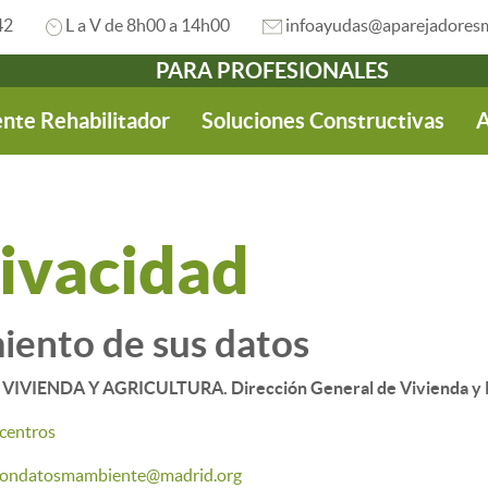
42
L a V de 8h00 a 14h00
infoayudas@aparejadoresm
PARA PROFESIONALES
nte Rehabilitador
Soluciones Constructivas
A
rivacidad
iento de sus datos
VIENDA Y AGRICULTURA. Dirección General de Vivienda y R
centros
iondatosmambiente@madrid.org