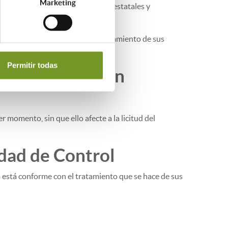
Marketing
de auditoría y control de fondos estatales y
 en calidad de encargado del tratamiento de sus
Permitir todas
l tratamiento en
 momento, sin que ello afecte a la licitud del
dad de Control
o está conforme con el tratamiento que se hace de sus