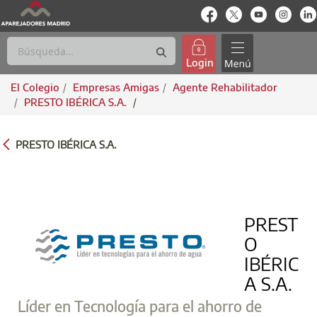
enlace-rrss
enlace-rrss
enlace-rrs
enlac
Login
El Colegio
Empresas Amigas
Agente Rehabilitador
PRESTO IBÉRICA S.A.
/
PRESTO IBÉRICA S.A.
PRESTO IBÉRICA S.A.
PREST
O
IBÉRIC
A S.A.
Líder en Tecnología para el ahorro de