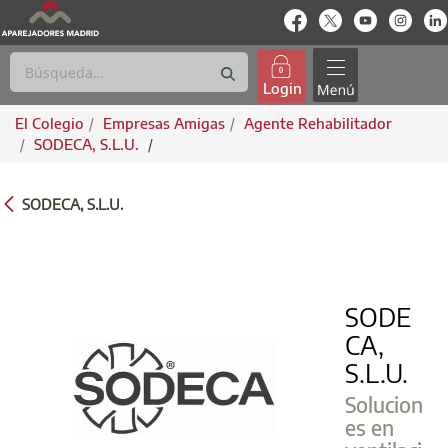
enlace-rrss
enlace-rrss
enlace-rrs
enlac
Login
El Colegio
Empresas Amigas
Agente Rehabilitador
SODECA, S.L.U.
/
SODECA, S.L.U.
SODECA, S.L.U.
SODE
CA,
S.L.U.
Solucion
es en