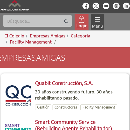
enlace-rrss
enlace-rrss
enlace-rrs
enlac
Login
El Colegio
Empresas Amigas
Categoria
Facility Management
/
EMPRESAS
AMIGAS
FACILITY MANAGEMENT
Quabit Construcción, S.A.
30 años construyendo futuro, 30 años
rehabilitando pasado.
Gestión
Constructoras
Facility Management
Smart Community Service
(Rebuilding Agente Rehabilitador)