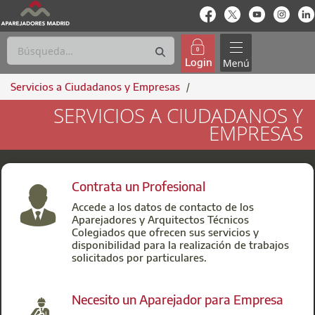
enlace-rrss
enlace-rrss
enlace-rrs
enlac
Login
Servicios a Ciudadanos y Empresas
/
SERVICIOS A CIUDADANOS Y
SERVICIOS A CIUDADANOS Y EMPRESAS
EMPRESAS
Contrata un Profesional
Accede a los datos de contacto de los
Aparejadores y Arquitectos Técnicos
Colegiados que ofrecen sus servicios y
disponibilidad para la realización de trabajos
solicitados por particulares.
Necesito un Aparejador para Empresa