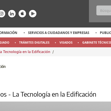
ss
ace-rrss
enlace-rrss
enlace-rrss
enlace-rrss
enlace-rrss
ORMACIÓN
SERVICIOS A CIUDADANOS Y EMPRESAS
PUBLI
EGIADO
TRÁMITES DIGITALES
VISADOS
GABINETE TÉCNIC
a Tecnología en la Edificación
/
 LA TECNOLOGÍA EN LA EDIFICACIÓN
ción
os - La Tecnología en la Edificación