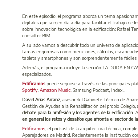
En este episodio, el programa aborda un tema apasionante
digitales que surgen día a día para facilitar el trabajo d
sobre innovación tecnológica en la edificación: Rafael Te
consultor BIM.
A su lado vamos a descubrir todo un universo de aplicac
tareas engorrosas como mediciones, cálculos, escaneados
tablets y smartphones y son sorprendentemente fáciles d
Además, el programa incluye la sección LA DUDA EN CASA
especializados.
Edificamos
puede seguirse a través de las principales p
Spotify
,
Amazon Music
, Samsung Podcast, Index..
David Arias Arranz
, asesor del Gabinete Técnico de Apar
Gestión de Ayudas a la Rehabilitación del propio Colegio,
debate para la profesión y los agentes de la edificación
. 
en general los retos y desafíos que afronta el sector de l
Edificamos
, el podcast de la arquitectura técnica, compl
Aparejadores de Madrid. Recientemente la institución co