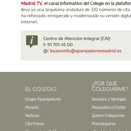
Madrid TV
, el canal informativo del Colegio en la plata
lleva ya una larguísima andadura de 320 números de cita
ha reforzado, enriquecido y modernizado su versión digita
Internet.
Centro de Atención Integral (CAI)
t: 91 701 45 00
@:
buzoninfo@aparejadoresmadrid.es
¿POR QUÉ
EL COLEGIO
COLEGIARME?
Grupo Aparejadores
Servicios y Ventajas
Horario
Requisitos y Costes
Noticias
Quiero Colegiarme
Cita Previa
Precolegiarse