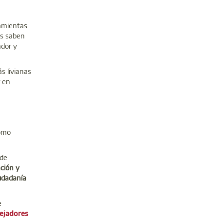
ramientas
ás saben
ador y
s livianas
r en
como
 de
ción y
udadanía
e
ejadores