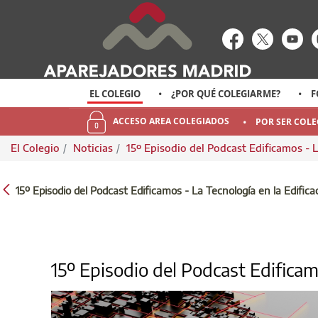
enlace-rrss
enlace-rr
enl
EL COLEGIO
¿POR QUÉ COLEGIARME?
F
ACCESO AREA COLEGIADOS
POR SER COL
El Colegio
Noticias
15º Episodio del Podcast Edificamos - L
15º EPISODIO DEL PODCAST EDIFICAMOS -
15º Episodio del Podcast Edificamos - La Tecnología en la Edifica
15º Episodio del Podcast Edificam