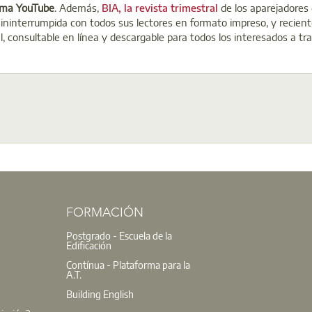
forma YouTube
. Además,
BIA, la revista trimestral
de los aparejadores 
 ininterrumpida con todos sus lectores en formato impreso, y recie
l, consultable en línea y descargable para todos los interesados a tr
FORMACIÓN
Postgrado - Escuela de la
Edificación
Contínua - Plataforma para la
A.T.
Building English