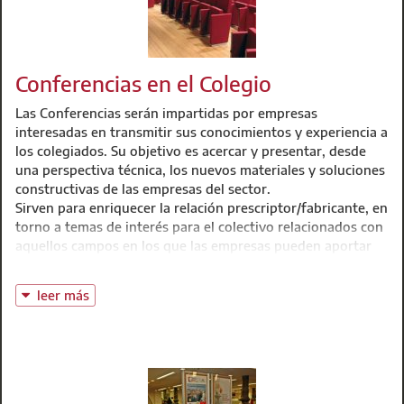
Conferencias en el Colegio
Las Conferencias serán impartidas por empresas
interesadas en transmitir sus conocimientos y experiencia a
los colegiados. Su objetivo es acercar y presentar, desde
una perspectiva técnica, los nuevos materiales y soluciones
constructivas de las empresas del sector.
Sirven para enriquecer la relación prescriptor/fabricante, en
torno a temas de interés para el colectivo relacionados con
aquellos campos en los que las empresas pueden aportar
un amplio conocimiento, experiencia y valor añadido.
La convocatoria y difusión de los eventos corre a cargo del
leer más
Colegio.
Jornadas de Empresa
En el Auditorio de la sede con un aforo de 150 plazas,
durante dos horas, una única empresa expondrá ante los
asistentes a los cuales se les podrá entregar