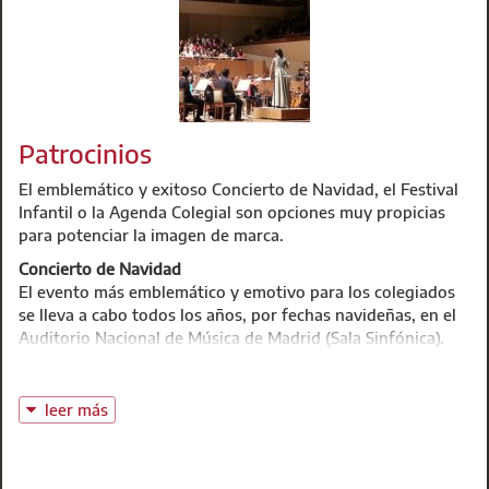
Patrocinios
El emblemático y exitoso Concierto de Navidad, el Festival
Infantil o la Agenda Colegial son opciones muy propicias
para potenciar la imagen de marca.
Concierto de Navidad
El evento más emblemático y emotivo para los colegiados
se lleva a cabo todos los años, por fechas navideñas, en el
Auditorio Nacional de Música de Madrid (Sala Sinfónica).
Festival Infantil
Con más de 20 ediciones, representa uno de los eventos
leer más
más tradicionales e importantes que el Colegio desarrolla
para sus colegiados. Se proyecta una película de animación
Desplegar
en 6 salas (1800 butacas). Posibilidad de insertar una cuña
publicitaria antes de la película.