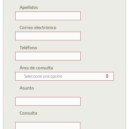
Nombre
Apellidos
Requerido
Apellidos
Correo electrónico
Requerido
Correo electrónico
Teléfono
Requerido
Teléfono
Área de consulta
Requerido
Seleccione una opción
Área de consulta
Asunto
Requerido
Asunto
Consulta
Requerido