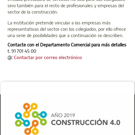
sino también para el resto de profesionales y empresas del
sector de la construcción.
La institución pretende vincular a las empresas más
representativas del sector con los colegiados, por ello ofrece
una serie de posibilidades que a continuación se describen.
Contacte con el Departamento Comercial para más detalles
t. 91 701 45 00
t
t
t
t
t
t
@:
Contactar por correo electrónico
i
i
i
i
i
i
t
t
t
t
t
t
u
u
u
u
u
u
l
l
l
l
l
l
o
o
o
o
o
o
e
e
e
e
e
e
n
n
n
n
n
n
t
t
t
t
t
t
r
r
r
r
r
r
a
a
a
a
a
a
d
d
d
d
d
d
a
a
a
a
a
a