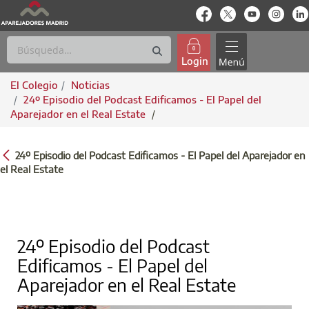
enlace-rrss
enlace-rrss
enlace-rrs
enlac
Login
El Colegio
Noticias
24º Episodio del Podcast Edificamos - El Papel del
Aparejador en el Real Estate
/
24º EPISODIO DEL PODCAST EDIFICAMOS -
24º Episodio del Podcast Edificamos - El Papel del Aparejador en
el Real Estate
24º Episodio del Podcast
Edificamos - El Papel del
Aparejador en el Real Estate