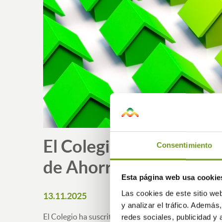
El Colegio Actúa Como 
Consentimiento
de Ahorro Energético
Esta página web usa cookie
Las cookies de este sitio we
13.11.2025
y analizar el tráfico. Ademá
El Colegio ha suscrito un acuerdo de colaboración co
redes sociales, publicidad y