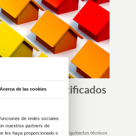
ión de los Certificados
Acerca de las cookies
 funciones de redes sociales
con nuestros partners de
referencia y apoyo para que los arquitectos técnicos
ue les haya proporcionado o