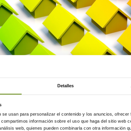
Centro de Apoyo para la Gest
Detalles
s
b se usan para personalizar el contenido y los anuncios, ofrecer
s, compartimos información sobre el uso que haga del sitio web 
n Iberdrola que posiciona a nuestra institución como un centro de 
 análisis web, quienes pueden combinarla con otra información q