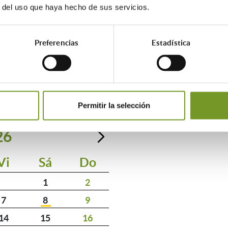
ados de Ahorro Energético (CAE) derivados de actuaciones de rehab
r del uso que haya hecho de sus servicios.
Preferencias
Estadística
AGENDA
Permitir la selección
26
Vi
Sá
Do
1
2
7
8
9
14
15
16