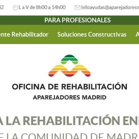
42
L a V de 8h00 a 14h00
infoayudas@aparejadoresm
PARA PROFESIONALES
nte Rehabilitador
Soluciones Constructivas
A
 LA REHABILITACIÓN E
E LA COMUNIDAD DE MADR