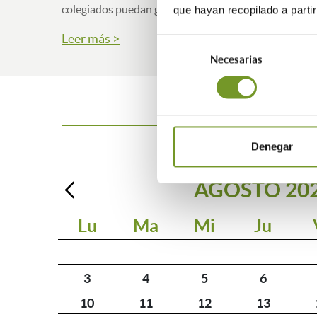
colegiados puedan gestionar y canalizar los Certific
que hayan recopilado a parti
Leer más >
Selección
Necesarias
de
consentimiento
Denegar
AGOSTO
20
Lu
Ma
Mi
Ju
3
4
5
6
10
11
12
13