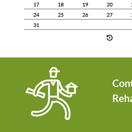
17
18
19
20
24
25
26
27
31
Cont
Reha