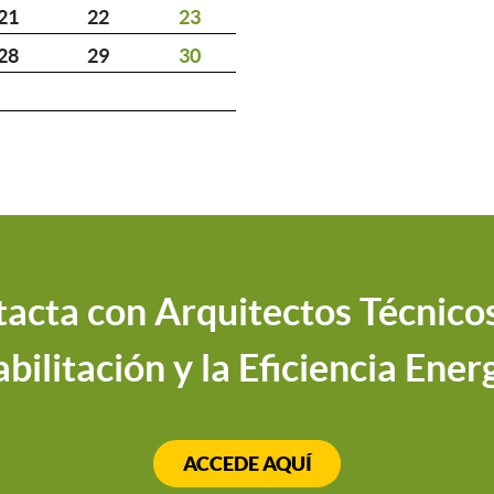
21
22
23
28
29
30
acta con Arquitectos Técnicos
bilitación y la Eficiencia Ener
ACCEDE AQUÍ