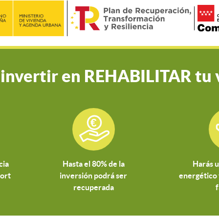
 invertir en REHABILITAR tu 
cia
Hasta el 80% de la
Harás u
fort
inversión podrá ser
energético 
recuperada