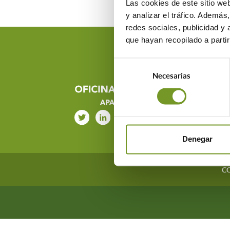
Las cookies de este sitio we
y analizar el tráfico. Ademá
redes sociales, publicidad y
que hayan recopilado a parti
Selección
Necesarias
de
consentimiento
Denegar
C