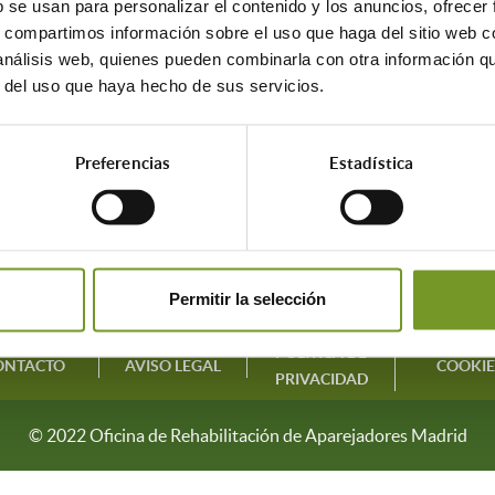
b se usan para personalizar el contenido y los anuncios, ofrecer
s, compartimos información sobre el uso que haga del sitio web 
 análisis web, quienes pueden combinarla con otra información q
r del uso que haya hecho de sus servicios.
C/ Maestro Victoria, 3
Preferencias
Estadística
28013 Madrid
917 014 542
infoayudas@aparejadoresmadrid.es
Permitir la selección
POLÍTICA DE
ONTACTO
AVISO LEGAL
COOKIE
PRIVACIDAD
© 2022 Oficina de Rehabilitación de Aparejadores Madrid