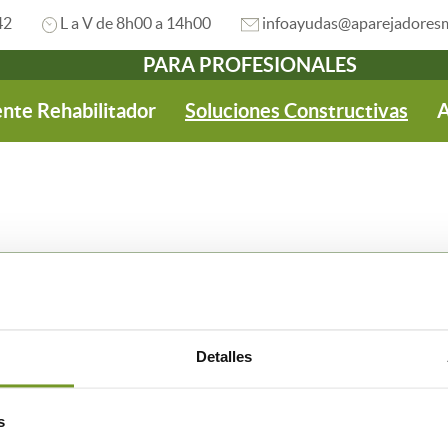
42
L a V de 8h00 a 14h00
infoayudas@aparejadoresm
PARA PROFESIONALES
nte Rehabilitador
Soluciones Constructivas
A
Detalles
s