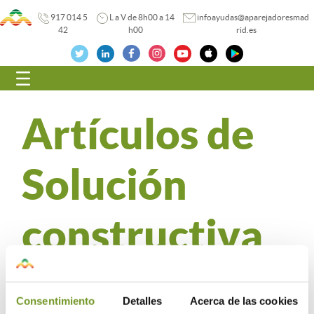
917 014 5
L a V de 8h00 a 14
infoayudas@aparejadoresmad
42
h00
rid.es
Navegación
Artículos de
Solución
constructiva
No hay ningun articulo creado con esta categoria
Consentimiento
Detalles
Acerca de las cookies