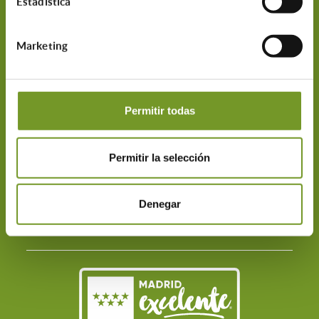
Estadística
Marketing
Permitir todas
C/ Maestro Victoria, 3
28013 Madrid
Permitir la selección
917 014 542
infoayudas@aparejadoresmadrid.
Denegar
es