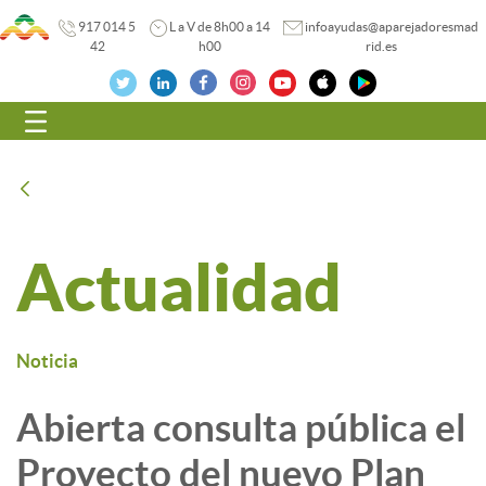
917 014 5
L a V de 8h00 a 14
infoayudas@aparejadoresmad
42
h00
rid.es
Navegación
Atrás
Actualidad
Noticia
Abierta consulta pública el
Proyecto del nuevo Plan