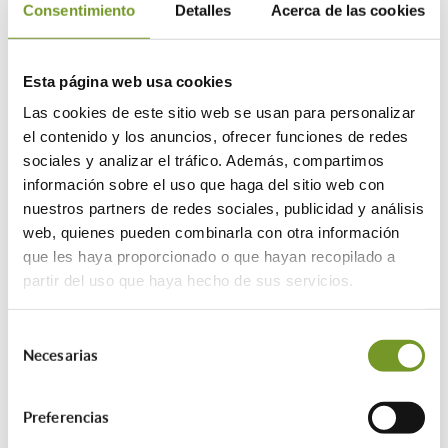
Consentimiento
Detalles
Acerca de las cookies
Su objetivo es la financiación de la
realización conjunta
de actuaciones para
Esta página web usa cookies
rehabilitación de
viviendas
,
renovación de
Las cookies de este sitio web se usan para personalizar
edificios de viviendas
,
urbanización o
el contenido y los anuncios, ofrecer funciones de redes
reurbanización
de los entornos de las
sociales y analizar el tráfico. Además, compartimos
viviendas rehabilitadas, así
como gestión
información sobre el uso que haga del sitio web con
asociada
tal como realojos, gastos
nuestros partners de redes sociales, publicidad y análisis
profesionales y oficinas de rehabilitación.
web, quienes pueden combinarla con otra información
que les haya proporcionado o que hayan recopilado a
Se deberá delimitar y declarar el área
partir del uso que haya hecho de sus servicios.
afectada.
Ayuda a la rehabilitación integral de
Selección
Necesarias
de
edificios de viviendas.
consentimiento
Su objetivo es la financiación de obras
Preferencias
para la
rehabilitación de edificios de uso