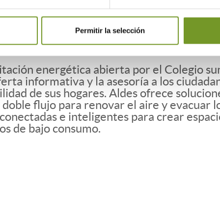
y material aportada por el Colegio, Aldes pod
tera de productos que más se adapten a la ne
 acuerdo incluye la posibilidad de desplegar
Permitir la selección
isiones de vídeos o asesoría personal especia
ilitación energética abierta por el Colegio
erta informativa y la asesoría a los ciuda
ilidad de sus hogares. Aldes ofrece solucio
 doble flujo para renovar el aire y evacuar l
conectadas e inteligentes para crear espaci
ios de bajo consumo.