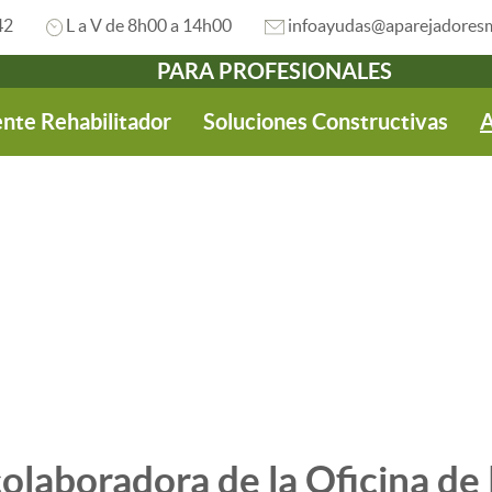
42
L a V de 8h00 a 14h00
infoayudas@aparejadoresm
PARA PROFESIONALES
nte Rehabilitador
Soluciones Constructivas
A
olaboradora de la Oficina de 