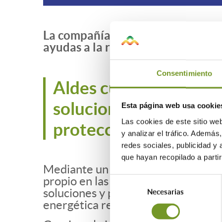
La compañía
Aldes
acaba de inco
ayudas a la rehabilitación energé
Consentimiento
Aldes cuenta con más 
soluciones para la cali
Esta página web usa cookie
Las cookies de este sitio we
protección contra inc
y analizar el tráfico. Ademá
redes sociales, publicidad y
que hayan recopilado a parti
Mediante un convenio de colaborac
propio en las instalaciones del Col
Selección
soluciones y productos constructiv
Necesarias
de
energética residencial en la Comu
consentimiento