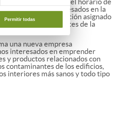
rá prescribir, durante el horario de
cesidades de los interesados en la
 en el punto de información asignado
Permitir todas
lizada para los visitantes de la
 suma una nueva empresa
danos interesados en emprender
nes y productos relacionados con
os contaminantes de los edificios,
os interiores más sanos y todo tipo