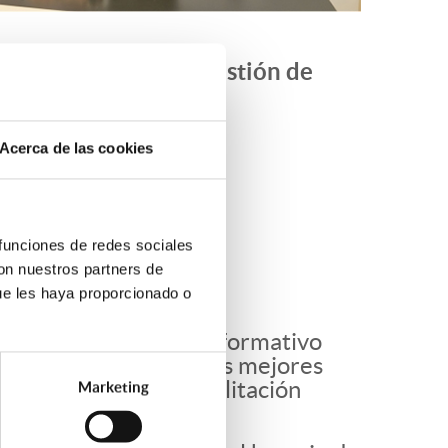
 de la Oficina de gestión de
Acerca de las cookies
n referente en
rt térmico y la
 funciones de redes sociales
con nuestros partners de
ue les haya proporcionado o
ondrá de un espacio informativo
ehabilitadores sobre las mejores
 la campaña de rehabilitación
Marketing