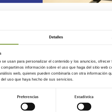
rporarse como nueva empresa colaboradora
tica puesta en marcha por el Colegio.
Detalles
de 95 años de historia y es u
dad del aire interior, el confo
s
b se usan para personalizar el contenido y los anuncios, ofrecer
endios.
s, compartimos información sobre el uso que haga del sitio web 
 análisis web, quienes pueden combinarla con otra información q
r del uso que haya hecho de sus servicios.
ión, la empresa, con sede en Leganés, disp
egio para asesorar a ciudadanos y agentes r
os disponibles en el mercado en el marco de
Preferencias
Estadística
nidad de Madrid.