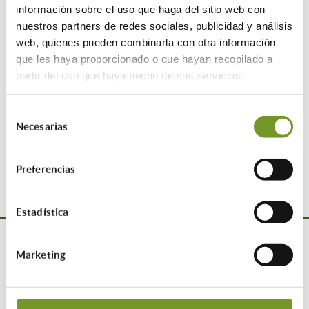
información sobre el uso que haga del sitio web con
suspendida durante ese periodo.
nuestros partners de redes sociales, publicidad y análisis
web, quienes pueden combinarla con otra información
que les haya proporcionado o que hayan recopilado a
04/08/2023
partir del uso que haya hecho de sus servicios.
ETIQUETAS:
Selección
Compartir esta entrada:
Necesarias
de
consentimiento
Preferencias
Estadística
Marketing