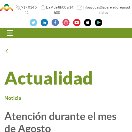
917 014 5
L a V de 8h00 a 14
infoayudas@aparejadoresmad
42
h00
rid.es
Navegación
Atrás
Actualidad
Noticia
Atención durante el mes
de Agosto