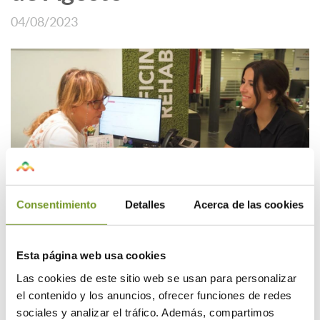
04/08/2023
Consentimiento
Detalles
Acerca de las cookies
La Oficina de rehabilitación prestará sus
servicios de asesoramiento desde el 07
Esta página web usa cookies
al 25 de agosto, únicamente a través del
Las cookies de este sitio web se usan para personalizar
correo electrónico de
el contenido y los anuncios, ofrecer funciones de redes
infoayudas@aparejadoresmadrid
, la
sociales y analizar el tráfico. Además, compartimos
atención presencial y telefónica queda